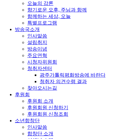
오늘의 강론
향기로운 오후, 주님과 함께
함께하는 세상, 오늘
특별프로그램
방송국소개
인사말씀
설립취지
방송이념
주요연혁
시청자위원회
청취자센터
광주가톨릭평화방송에 바란다
청취자 의견수렴 결과
찾아오시는길
후원회
후원회 소개
후원회원 신청하기
후원회원 신청조회
소년합창단
인사말씀
합창단 소개