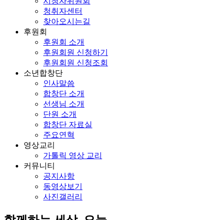
시청자위원회
청취자센터
찾아오시는길
후원회
후원회 소개
후원회원 신청하기
후원회원 신청조회
소년합창단
인사말씀
합창단 소개
선생님 소개
단원 소개
합창단 자료실
주요연혁
영상교리
가톨릭 영상 교리
커뮤니티
공지사항
동영상보기
사진갤러리