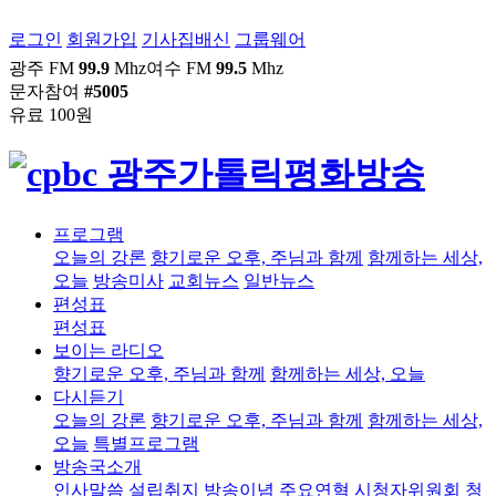
로그인
회원가입
기사집배신
그룹웨어
광주 FM
99.9
Mhz
여수 FM
99.5
Mhz
문자참여
#5005
유료 100원
프로그램
오늘의 강론
향기로운 오후, 주님과 함께
함께하는 세상,
오늘
방송미사
교회뉴스
일반뉴스
편성표
편성표
보이는 라디오
향기로운 오후, 주님과 함께
함께하는 세상, 오늘
다시듣기
오늘의 강론
향기로운 오후, 주님과 함께
함께하는 세상,
오늘
특별프로그램
방송국소개
인사말씀
설립취지
방송이념
주요연혁
시청자위원회
청