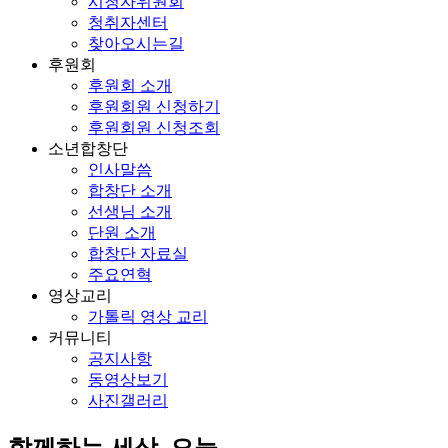
시청자위원회
청취자센터
찾아오시는길
후원회
후원회 소개
후원회원 신청하기
후원회원 신청조회
소년합창단
인사말씀
합창단 소개
선생님 소개
단원 소개
합창단 자료실
주요연혁
영상교리
가톨릭 영상 교리
커뮤니티
공지사항
동영상보기
사진갤러리