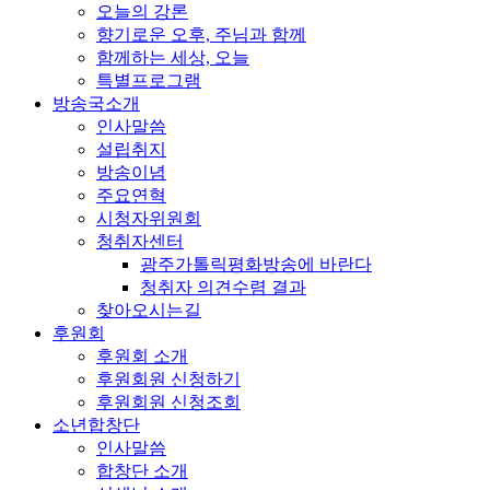
오늘의 강론
향기로운 오후, 주님과 함께
함께하는 세상, 오늘
특별프로그램
방송국소개
인사말씀
설립취지
방송이념
주요연혁
시청자위원회
청취자센터
광주가톨릭평화방송에 바란다
청취자 의견수렴 결과
찾아오시는길
후원회
후원회 소개
후원회원 신청하기
후원회원 신청조회
소년합창단
인사말씀
합창단 소개