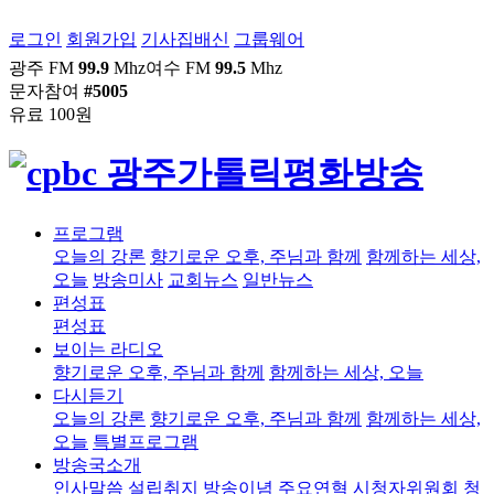
로그인
회원가입
기사집배신
그룹웨어
광주 FM
99.9
Mhz
여수 FM
99.5
Mhz
문자참여
#5005
유료 100원
프로그램
오늘의 강론
향기로운 오후, 주님과 함께
함께하는 세상,
오늘
방송미사
교회뉴스
일반뉴스
편성표
편성표
보이는 라디오
향기로운 오후, 주님과 함께
함께하는 세상, 오늘
다시듣기
오늘의 강론
향기로운 오후, 주님과 함께
함께하는 세상,
오늘
특별프로그램
방송국소개
인사말씀
설립취지
방송이념
주요연혁
시청자위원회
청