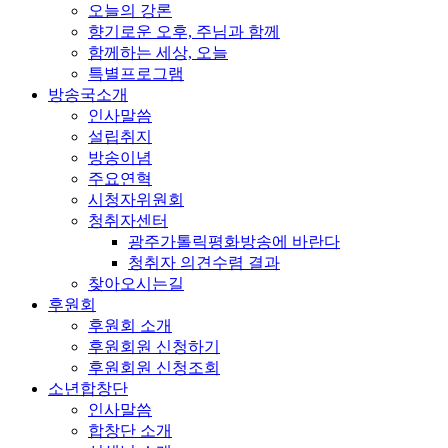
오늘의 강론
향기로운 오후, 주님과 함께
함께하는 세상, 오늘
특별프로그램
방송국소개
인사말씀
설립취지
방송이념
주요연혁
시청자위원회
청취자센터
광주가톨릭평화방송에 바란다
청취자 의견수렴 결과
찾아오시는길
후원회
후원회 소개
후원회원 신청하기
후원회원 신청조회
소년합창단
인사말씀
합창단 소개