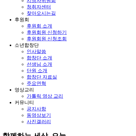
시청자위원회
청취자센터
찾아오시는길
후원회
후원회 소개
후원회원 신청하기
후원회원 신청조회
소년합창단
인사말씀
합창단 소개
선생님 소개
단원 소개
합창단 자료실
주요연혁
영상교리
가톨릭 영상 교리
커뮤니티
공지사항
동영상보기
사진갤러리