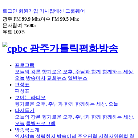
로그인
회원가입
기사집배신
그룹웨어
광주 FM
99.9
Mhz
여수 FM
99.5
Mhz
문자참여
#5005
유료 100원
프로그램
오늘의 강론
향기로운 오후, 주님과 함께
함께하는 세상,
오늘
방송미사
교회뉴스
일반뉴스
편성표
편성표
보이는 라디오
향기로운 오후, 주님과 함께
함께하는 세상, 오늘
다시듣기
오늘의 강론
향기로운 오후, 주님과 함께
함께하는 세상,
오늘
특별프로그램
방송국소개
인사말씀
설립취지
방송이념
주요연혁
시청자위원회
청