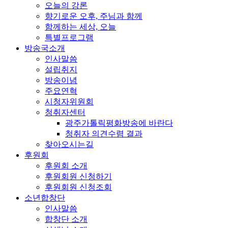
오늘의 강론
향기로운 오후, 주님과 함께
함께하는 세상, 오늘
특별프로그램
방송국소개
인사말씀
설립취지
방송이념
주요연혁
시청자위원회
청취자센터
광주가톨릭평화방송에 바란다
청취자 의견수렴 결과
찾아오시는길
후원회
후원회 소개
후원회원 신청하기
후원회원 신청조회
소년합창단
인사말씀
합창단 소개