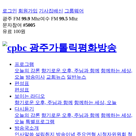
로그인
회원가입
기사집배신
그룹웨어
광주 FM
99.9
Mhz
여수 FM
99.5
Mhz
문자참여
#5005
유료 100원
프로그램
오늘의 강론
향기로운 오후, 주님과 함께
함께하는 세상,
오늘
방송미사
교회뉴스
일반뉴스
편성표
편성표
보이는 라디오
향기로운 오후, 주님과 함께
함께하는 세상, 오늘
다시듣기
오늘의 강론
향기로운 오후, 주님과 함께
함께하는 세상,
오늘
특별프로그램
방송국소개
인사말씀
설립취지
방송이념
주요연혁
시청자위원회
청