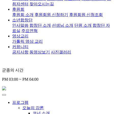
취자센터
찾아오시는길
후원회
후원회 소개
후원회원 신청하기
후원회원 신청조회
소년합창단
인사말씀
합창단 소개
선생님 소개
단원 소개
합창단 자
료실
주요연혁
영상교리
가톨릭 영상 교리
커뮤니티
공지사항
동영상보기
사진갤러리
군종의 시간
PM 03:00 ~ PM 04:00
프로그램
오늘의 강론
코너 소개