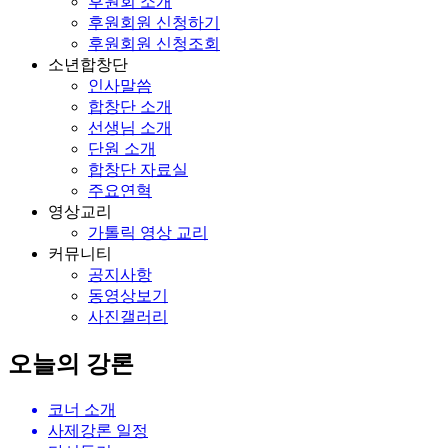
후원회 소개
후원회원 신청하기
후원회원 신청조회
소년합창단
인사말씀
합창단 소개
선생님 소개
단원 소개
합창단 자료실
주요연혁
영상교리
가톨릭 영상 교리
커뮤니티
공지사항
동영상보기
사진갤러리
오늘의 강론
코너 소개
사제강론 일정