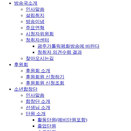
방송국소개
인사말씀
설립취지
방송이념
주요연혁
시청자위원회
청취자센터
광주가톨릭평화방송에 바란다
청취자 의견수렴 결과
찾아오시는길
후원회
후원회 소개
후원회원 신청하기
후원회원 신청조회
소년합창단
인사말씀
합창단 소개
선생님 소개
단원 소개
활동단원(예비단원포함)
졸업단원