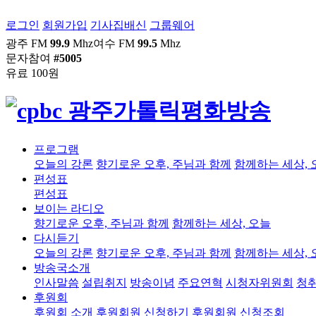
로그인
회원가입
기사집배신
그룹웨어
광주 FM
99.9
Mhz
여수 FM
99.5
Mhz
문자참여
#5005
유료 100원
프로그램
오늘의 강론
향기로운 오후, 주님과 함께
함께하는 세상, 
편성표
편성표
보이는 라디오
향기로운 오후, 주님과 함께
함께하는 세상, 오늘
다시듣기
오늘의 강론
향기로운 오후, 주님과 함께
함께하는 세상, 
방송국소개
인사말씀
설립취지
방송이념
주요연혁
시청자위원회
청
후원회
후원회 소개
후원회원 신청하기
후원회원 신청조회