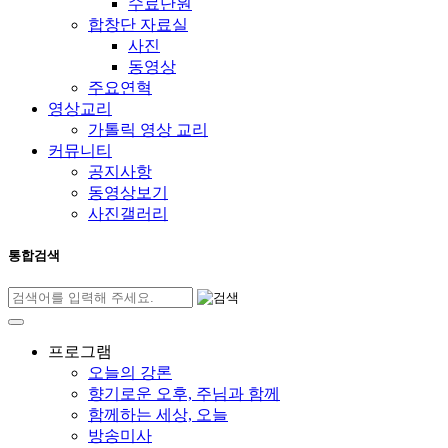
수료단원
합창단 자료실
사진
동영상
주요연혁
영상교리
가톨릭 영상 교리
커뮤니티
공지사항
동영상보기
사진갤러리
통합검색
프로그램
오늘의 강론
향기로운 오후, 주님과 함께
함께하는 세상, 오늘
방송미사