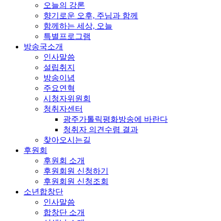
오늘의 강론
향기로운 오후, 주님과 함께
함께하는 세상, 오늘
특별프로그램
방송국소개
인사말씀
설립취지
방송이념
주요연혁
시청자위원회
청취자센터
광주가톨릭평화방송에 바란다
청취자 의견수렴 결과
찾아오시는길
후원회
후원회 소개
후원회원 신청하기
후원회원 신청조회
소년합창단
인사말씀
합창단 소개