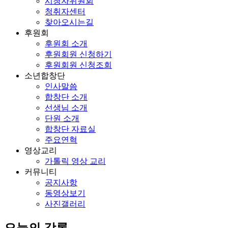
시청자위원회
청취자센터
찾아오시는길
후원회
후원회 소개
후원회원 신청하기
후원회원 신청조회
소년합창단
인사말씀
합창단 소개
선생님 소개
단원 소개
합창단 자료실
주요연혁
영상교리
가톨릭 영상 교리
커뮤니티
공지사항
동영상보기
사진갤러리