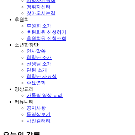
시청자위원회
청취자센터
찾아오시는길
후원회
후원회 소개
후원회원 신청하기
후원회원 신청조회
소년합창단
인사말씀
합창단 소개
선생님 소개
단원 소개
합창단 자료실
주요연혁
영상교리
가톨릭 영상 교리
커뮤니티
공지사항
동영상보기
사진갤러리