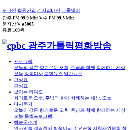
로그인
회원가입
기사집배신
그룹웨어
광주 FM
99.9
Mhz
여수 FM
99.5
Mhz
문자참여
#5005
유료 100원
프로그램
오늘의 강론
향기로운 오후, 주님과 함께
함께하는 세상,
오늘
방송미사
교회뉴스
일반뉴스
편성표
편성표
보이는 라디오
향기로운 오후, 주님과 함께
함께하는 세상, 오늘
다시듣기
오늘의 강론
향기로운 오후, 주님과 함께
함께하는 세상,
오늘
특별프로그램
방송국소개
인사말씀
설립취지
방송이념
주요연혁
시청자위원회
청