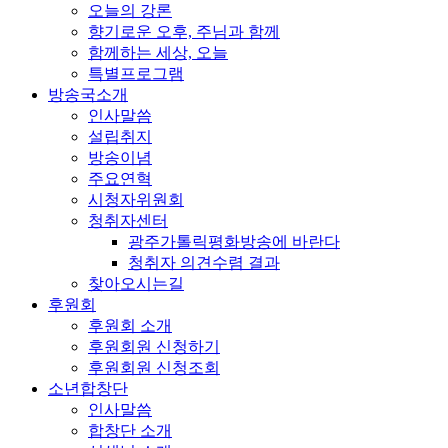
오늘의 강론
향기로운 오후, 주님과 함께
함께하는 세상, 오늘
특별프로그램
방송국소개
인사말씀
설립취지
방송이념
주요연혁
시청자위원회
청취자센터
광주가톨릭평화방송에 바란다
청취자 의견수렴 결과
찾아오시는길
후원회
후원회 소개
후원회원 신청하기
후원회원 신청조회
소년합창단
인사말씀
합창단 소개