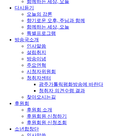
함께하는 세상, 오늘
다시듣기
오늘의 강론
향기로운 오후, 주님과 함께
함께하는 세상, 오늘
특별프로그램
방송국소개
인사말씀
설립취지
방송이념
주요연혁
시청자위원회
청취자센터
광주가톨릭평화방송에 바란다
청취자 의견수렴 결과
찾아오시는길
후원회
후원회 소개
후원회원 신청하기
후원회원 신청조회
소년합창단
인사말씀