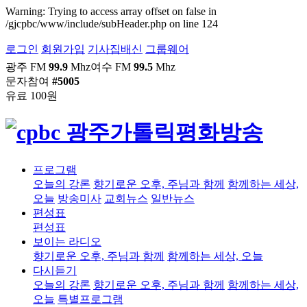
Warning: Trying to access array offset on false in
/gjcpbc/www/include/subHeader.php on line 124
로그인
회원가입
기사집배신
그룹웨어
광주 FM
99.9
Mhz
여수 FM
99.5
Mhz
문자참여
#5005
유료 100원
프로그램
오늘의 강론
향기로운 오후, 주님과 함께
함께하는 세상,
오늘
방송미사
교회뉴스
일반뉴스
편성표
편성표
보이는 라디오
향기로운 오후, 주님과 함께
함께하는 세상, 오늘
다시듣기
오늘의 강론
향기로운 오후, 주님과 함께
함께하는 세상,
오늘
특별프로그램