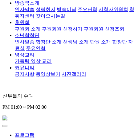
방송국소개
인사말씀
설립취지
방송이념
주요연혁
시청자위원회
청
취자센터
찾아오시는길
후원회
후원회 소개
후원회원 신청하기
후원회원 신청조회
소년합창단
인사말씀
합창단 소개
선생님 소개
단원 소개
합창단 자
료실
주요연혁
영상교리
가톨릭 영상 교리
커뮤니티
공지사항
동영상보기
사진갤러리
신부들의 수다
PM 01:00 ~ PM 02:00
프로그램