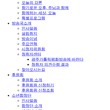
오늘의 강론
향기로운 오후, 주님과 함께
함께하는 세상, 오늘
특별프로그램
방송국소개
인사말씀
설립취지
방송이념
주요연혁
시청자위원회
청취자센터
광주가톨릭평화방송에 바란다
청취자 의견수렴 결과
찾아오시는길
후원회
후원회 소개
후원회원 신청하기
후원회원 신청조회
소년합창단
인사말씀
합창단 소개