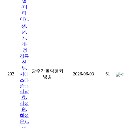
별
(마
티
아)'..
생.
선.
가.
게-
'정
경륜
신
부,
광주가톨릭평화
203
2026-06-03
61
시에
+2
방송
스타
(feat.
김남
효,
김정
원,
최성
은)'..