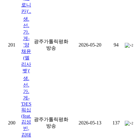
로니
카)'..
생.
선.
가.
게-
광주가톨릭평화
201
'양
2026-05-20
94
+2
방송
채윤
(엘
리사
벳)'
생.
선.
가.
게-
'DES
워십
(feat.
광주가톨릭평화
김성
200
2026-05-13
137
+2
방송
빈,
김태