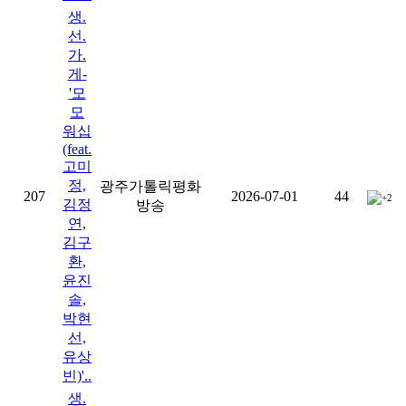
생.
선.
가.
게-
'모
모
워십
(feat.
고미
정,
광주가톨릭평화
207
2026-07-01
44
+2
김정
방송
연,
김구
환,
윤진
솔,
박현
선,
유상
빈)'..
생.