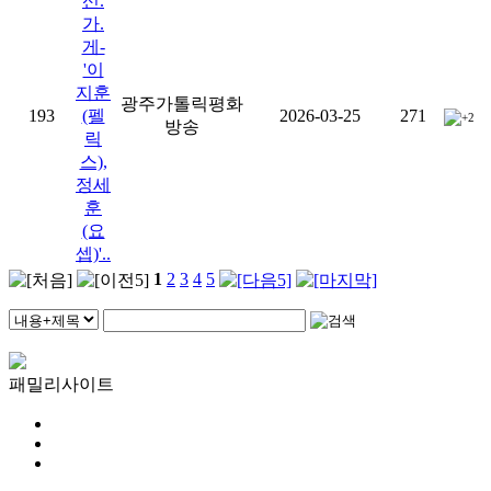
선.
가.
게-
'이
지훈
광주가톨릭평화
193
(펠
2026-03-25
271
+2
방송
릭
스),
정세
훈
(요
셉)'..
1
2
3
4
5
패밀리사이트