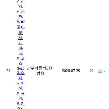
김진
영,
신정
환,
정하
동)'..
생.
선.
가.
게-
'오
이코
스
광주가톨릭평화
(feat.
211
2026-07-29
21
+2
김수
방송
희,
서혜
진,
이규
빈,
임기
호)'..