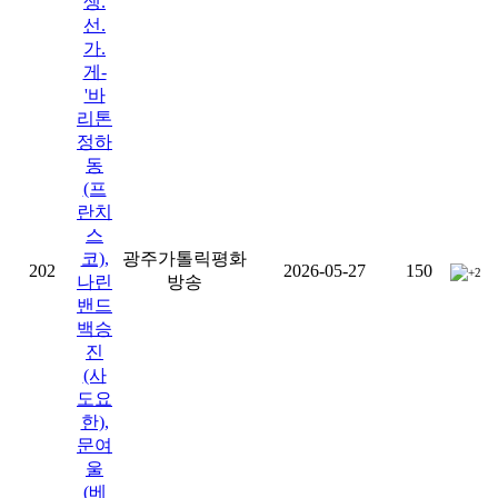
생.
선.
가.
게-
'바
리톤
정하
동
(프
란치
스
코),
광주가톨릭평화
202
2026-05-27
150
+2
나린
방송
밴드
백승
진
(사
도요
한),
문여
울
(베