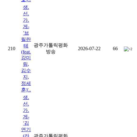
생.
선.
가.
게-
'브
릴란
광주가톨릭평화
테
210
2026-07-22
66
+2
방송
(feat.
강미
림,
김수
지,
정세
훈)'..
생.
선.
가.
게-
'김
연기
(라
광주가톨릭평화