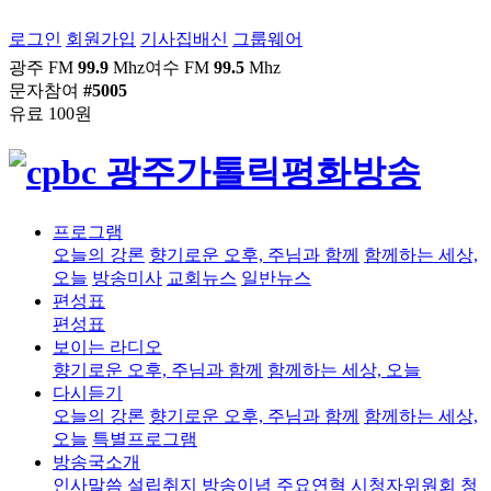
로그인
회원가입
기사집배신
그룹웨어
광주 FM
99.9
Mhz
여수 FM
99.5
Mhz
문자참여
#5005
유료 100원
프로그램
오늘의 강론
향기로운 오후, 주님과 함께
함께하는 세상,
오늘
방송미사
교회뉴스
일반뉴스
편성표
편성표
보이는 라디오
향기로운 오후, 주님과 함께
함께하는 세상, 오늘
다시듣기
오늘의 강론
향기로운 오후, 주님과 함께
함께하는 세상,
오늘
특별프로그램
방송국소개
인사말씀
설립취지
방송이념
주요연혁
시청자위원회
청