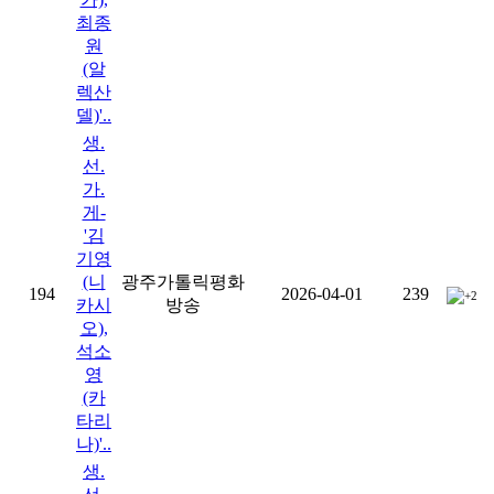
최종
원
(알
렉산
델)'..
생.
선.
가.
게-
'김
기영
(니
광주가톨릭평화
194
2026-04-01
239
+2
카시
방송
오),
석소
영
(카
타리
나)'..
생.