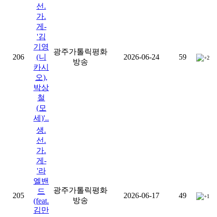
선.
가.
게-
'김
기영
광주가톨릭평화
206
(니
2026-06-24
59
+2
방송
카시
오),
박상
철
(모
세)'..
생.
선.
가.
게-
'라
엘밴
광주가톨릭평화
드
205
2026-06-17
49
+1
방송
(feat.
김만