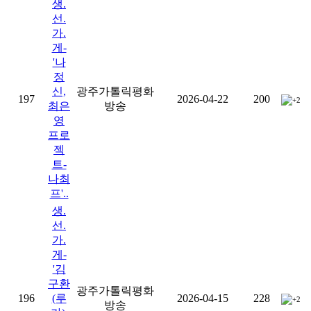
생.
선.
가.
게-
'나
정
신,
광주가톨릭평화
197
2026-04-22
200
+2
최은
방송
영
프로
젝
트-
나최
프'..
생.
선.
가.
게-
'김
구환
광주가톨릭평화
196
(루
2026-04-15
228
+2
방송