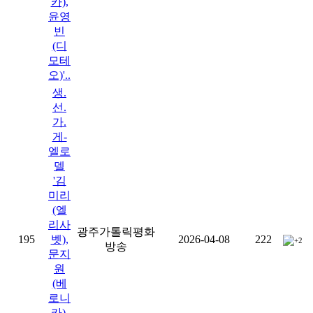
카),
윤영
빈
(디
모테
오)'..
생.
선.
가.
게-
엘로
델
'김
미리
(엘
리사
광주가톨릭평화
195
벳),
2026-04-08
222
+2
방송
문지
원
(베
로니
카),