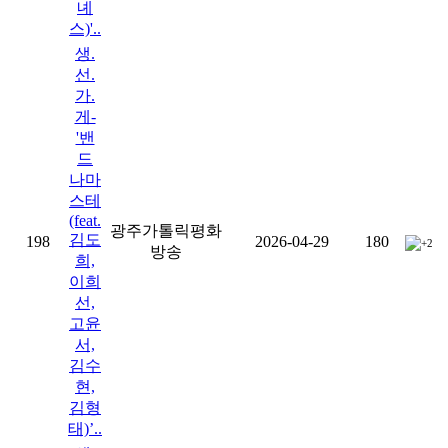
녜
스)'..
생.
선.
가.
게-
'밴
드
나마
스테
(feat.
광주가톨릭평화
김도
198
2026-04-29
180
+2
방송
희,
이희
선,
고윤
서,
김수
현,
김형
태)’..