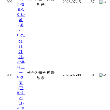
209
2026-07-15
57
+2
파엘
방송
라),
이나
예
(마
리
아)'..
생.
선.
가.
게-
광주
대교
구
광주가톨릭평화
208
2026-07-08
91
+2
안지
방송
원
(프
란치
스
코)
신부