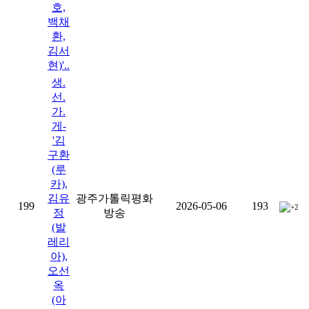
호,
백채
환,
김서
현)'..
생.
선.
가.
게-
'김
구환
(루
카),
김유
광주가톨릭평화
199
2026-05-06
193
+2
정
방송
(발
레리
아),
오선
옥
(아