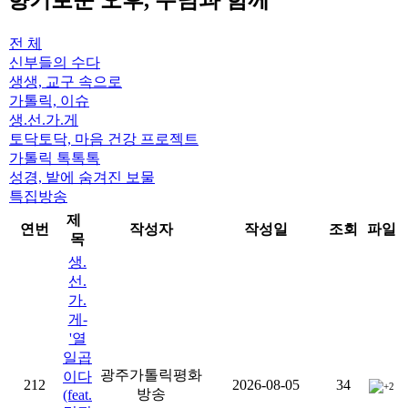
향기로운 오후, 주님과 함께
전 체
신부들의 수다
생생, 교구 속으로
가톨릭, 이슈
생.선.가.게
토닥토닥, 마음 건강 프로젝트
가톨릭 톡톡톡
성경, 밭에 숨겨진 보물
특집방송
제
연번
작성자
작성일
조회
파일
목
생.
선.
가.
게-
'열
일곱
광주가톨릭평화
이다
212
2026-08-05
34
+2
방송
(feat.