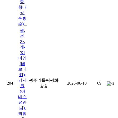
중,
황대
성,
손병
수)'..
생.
선.
가.
게-
'이
아영
(베
로니
카),
김지
광주가톨릭평화
204
2026-06-10
69
+2
원
방송
(아
녜스
요안
나),
박참