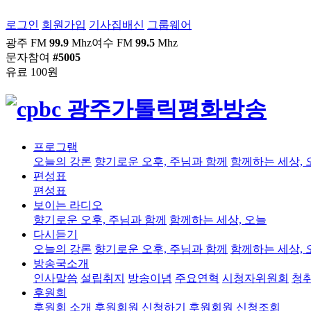
로그인
회원가입
기사집배신
그룹웨어
광주 FM
99.9
Mhz
여수 FM
99.5
Mhz
문자참여
#5005
유료 100원
프로그램
오늘의 강론
향기로운 오후, 주님과 함께
함께하는 세상, 
편성표
편성표
보이는 라디오
향기로운 오후, 주님과 함께
함께하는 세상, 오늘
다시듣기
오늘의 강론
향기로운 오후, 주님과 함께
함께하는 세상, 
방송국소개
인사말씀
설립취지
방송이념
주요연혁
시청자위원회
청
후원회
후원회 소개
후원회원 신청하기
후원회원 신청조회