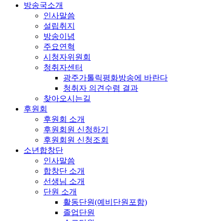
방송국소개
인사말씀
설립취지
방송이념
주요연혁
시청자위원회
청취자센터
광주가톨릭평화방송에 바란다
청취자 의견수렴 결과
찾아오시는길
후원회
후원회 소개
후원회원 신청하기
후원회원 신청조회
소년합창단
인사말씀
합창단 소개
선생님 소개
단원 소개
활동단원(예비단원포함)
졸업단원