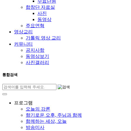
수료단원
합창단 자료실
사진
동영상
주요연혁
영상교리
가톨릭 영상 교리
커뮤니티
공지사항
동영상보기
사진갤러리
통합검색
프로그램
오늘의 강론
향기로운 오후, 주님과 함께
함께하는 세상, 오늘
방송미사