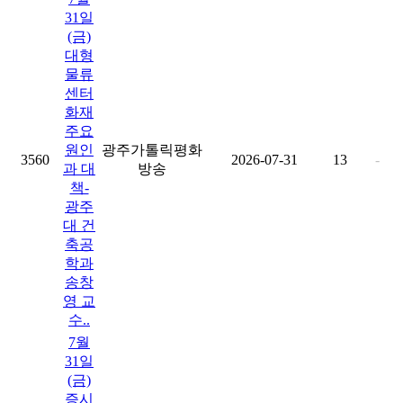
31일
(금)
대형
물류
센터
화재
주요
원인
광주가톨릭평화
3560
2026-07-31
13
-
과 대
방송
책-
광주
대 건
축공
학과
송창
영 교
수..
7월
31일
(금)
증시