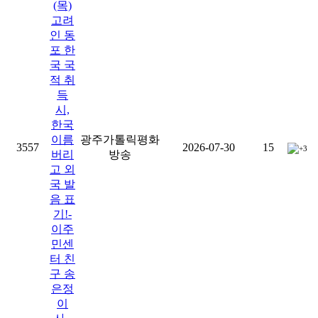
(목)
고려
인 동
포 한
국 국
적 취
득
시,
한국
이름
광주가톨릭평화
3557
2026-07-30
15
+3
버리
방송
고 외
국 발
음 표
기!-
이주
민센
터 친
구 송
은정
이