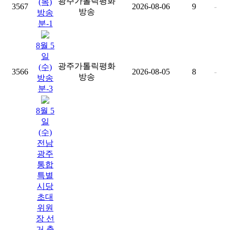
광주가톨릭평화
(목)
3567
2026-08-06
9
-
방송
방송
분-1
8월 5
일
광주가톨릭평화
(수)
3566
2026-08-05
8
-
방송
방송
분-3
8월 5
일
(수)
전남
광주
통합
특별
시당
초대
위원
장 선
거 출