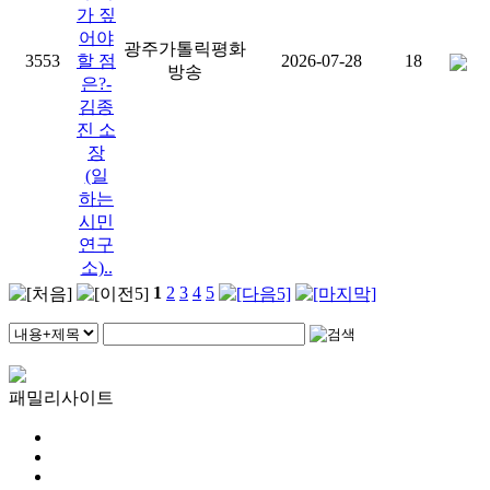
가 짚
어야
광주가톨릭평화
3553
할 점
2026-07-28
18
방송
은?-
김종
진 소
장
(일
하는
시민
연구
소)..
1
2
3
4
5
패밀리사이트