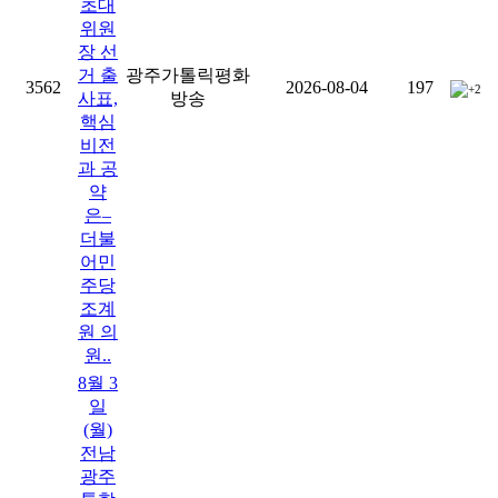
초대
위원
장 선
거 출
광주가톨릭평화
3562
2026-08-04
197
+2
사표,
방송
핵심
비전
과 공
약
은–
더불
어민
주당
조계
원 의
원..
8월 3
일
(월)
전남
광주