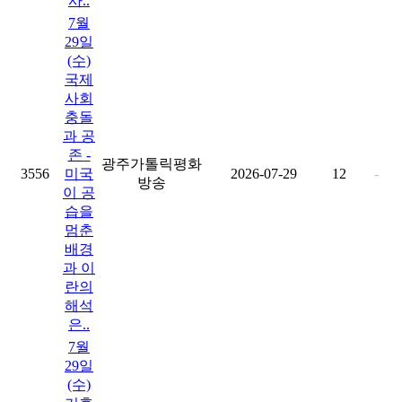
사..
7월
29일
(수)
국제
사회
충돌
과 공
존 -
광주가톨릭평화
3556
미국
2026-07-29
12
-
방송
이 공
습을
멈춘
배경
과 이
란의
해석
은..
7월
29일
(수)