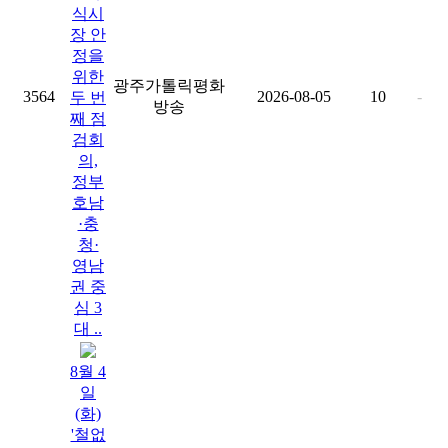
식시
장 안
정을
위한
광주가톨릭평화
3564
2026-08-05
10
-
두 번
방송
째 점
검회
의,
정부
호남
·충
청·
영남
권 중
심 3
대 ..
8월 4
일
(화)
'철없