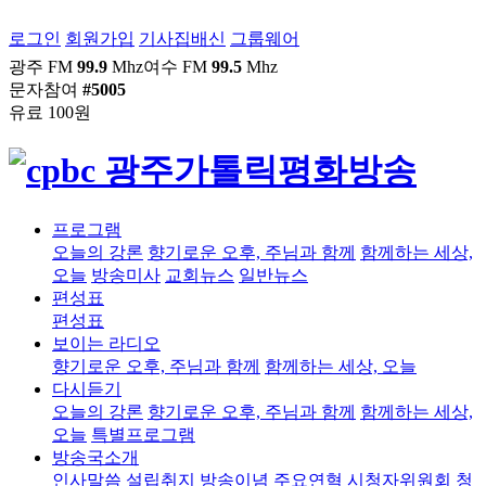
로그인
회원가입
기사집배신
그룹웨어
광주 FM
99.9
Mhz
여수 FM
99.5
Mhz
문자참여
#5005
유료 100원
프로그램
오늘의 강론
향기로운 오후, 주님과 함께
함께하는 세상,
오늘
방송미사
교회뉴스
일반뉴스
편성표
편성표
보이는 라디오
향기로운 오후, 주님과 함께
함께하는 세상, 오늘
다시듣기
오늘의 강론
향기로운 오후, 주님과 함께
함께하는 세상,
오늘
특별프로그램
방송국소개
인사말씀
설립취지
방송이념
주요연혁
시청자위원회
청