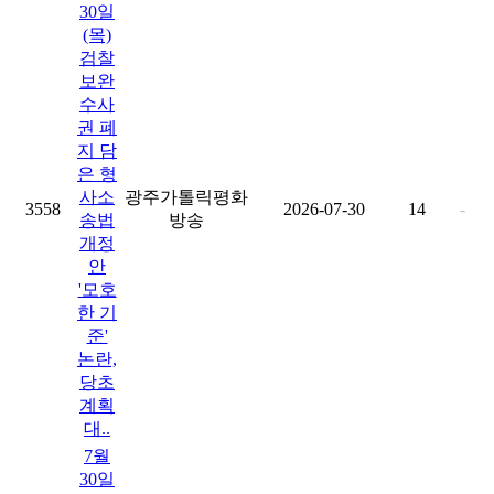
30일
(목)
검찰
보완
수사
권 폐
지 담
은 형
사소
광주가톨릭평화
3558
2026-07-30
14
-
송법
방송
개정
안
'모호
한 기
준'
논란,
당초
계획
대..
7월
30일