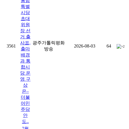
통합
특별
시당
초대
위원
장 선
거 출
사표,
광주가톨릭평화
3561
2026-08-03
64
+2
출마
방송
배경
과 통
합시
당 운
영 구
상
은–
더불
어민
주당
안
도..
7월