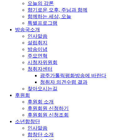
오늘의 강론
향기로운 오후, 주님과 함께
함께하는 세상, 오늘
특별프로그램
방송국소개
인사말씀
설립취지
방송이념
주요연혁
시청자위원회
청취자센터
광주가톨릭평화방송에 바란다
청취자 의견수렴 결과
찾아오시는길
후원회
후원회 소개
후원회원 신청하기
후원회원 신청조회
소년합창단
인사말씀
합창단 소개