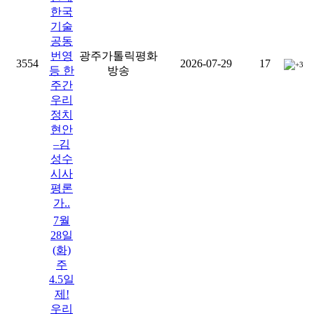
한국
기술
공동
번영
광주가톨릭평화
3554
2026-07-29
17
+3
등 한
방송
주간
우리
정치
현안
–김
성수
시사
평론
가..
7월
28일
(화)
주
4.5일
제!
우리