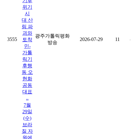
기후
위기
시
대 산
림 파
괴와
광주가톨릭평화
3555
2026-07-29
11
-
토착
방송
민-
가톨
릭기
후행
동 오
현화
공동
대표
..
7월
29일
(수)
브라
질 자
원에