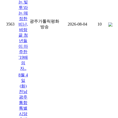
는 빚
투'라
는 매
정한
광주가톨릭평화
3563
비난,
2026-08-04
10
방송
벼랑
끝 청
년들
이 마
주한
'19배
의
자..
8월 4
일
(화)
전남
광주
통합
특별
시당