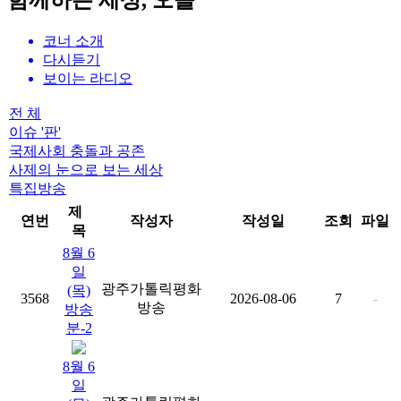
함께하는 세상, 오늘
코너 소개
다시듣기
보이는 라디오
전 체
이슈 '판'
국제사회 충돌과 공존
사제의 눈으로 보는 세상
특집방송
제
연번
작성자
작성일
조회
파일
목
8월 6
일
광주가톨릭평화
(목)
3568
2026-08-06
7
-
방송
방송
분-2
8월 6
일