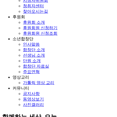
시청자위원회
청취자센터
찾아오시는길
후원회
후원회 소개
후원회원 신청하기
후원회원 신청조회
소년합창단
인사말씀
합창단 소개
선생님 소개
단원 소개
합창단 자료실
주요연혁
영상교리
가톨릭 영상 교리
커뮤니티
공지사항
동영상보기
사진갤러리