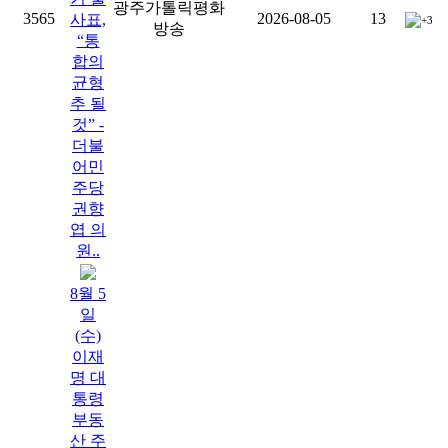
광주가톨릭평화
3565
2026-08-05
13
사표,
+3
방송
“통
합의
균형
추 될
것” -
더불
어민
주당
권향
엽 의
원..
8월 5
일
(수)
이재
명 대
통령
부동
산 주