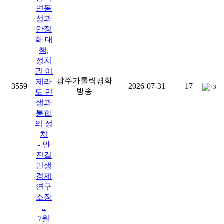
변동
성과
안정
화 대
책,
정치
권 이
광주가톨릭평화
제라
3559
2026-07-31
17
+3
방송
도 민
생과
통합
의 정
치
- 안
진걸
민생
경제
연구
소장
..
7월