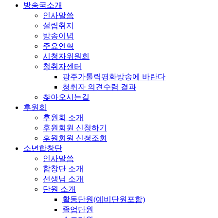
방송국소개
인사말씀
설립취지
방송이념
주요연혁
시청자위원회
청취자센터
광주가톨릭평화방송에 바란다
청취자 의견수렴 결과
찾아오시는길
후원회
후원회 소개
후원회원 신청하기
후원회원 신청조회
소년합창단
인사말씀
합창단 소개
선생님 소개
단원 소개
활동단원(예비단원포함)
졸업단원