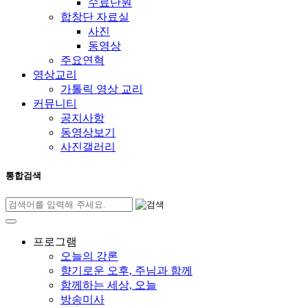
수료단원
합창단 자료실
사진
동영상
주요연혁
영상교리
가톨릭 영상 교리
커뮤니티
공지사항
동영상보기
사진갤러리
통합검색
프로그램
오늘의 강론
향기로운 오후, 주님과 함께
함께하는 세상, 오늘
방송미사