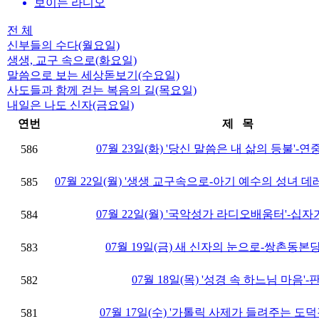
보이는 라디오
전 체
신부들의 수다(월요일)
생생, 교구 속으로(화요일)
말씀으로 보는 세상돋보기(수요일)
사도들과 함께 걷는 복음의 길(목요일)
내일은 나도 신자(금요일)
연번
제 목
07월 23일(화) '당신 말씀은 내 삶의 등불'-연중
586
07월 22일(월) '생생 교구속으로-아기 예수의 성녀 데레
585
07월 22일(월) '국악성가 라디오배움터'-십자
584
07월 19일(금) 새 신자의 눈으로-쌍촌동본당 
583
07월 18일(목) '성경 속 하느님 마음'
582
07월 17일(수) '가톨릭 사제가 들려주는 도덕경
581