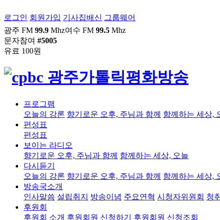
로그인
회원가입
기사집배신
그룹웨어
광주 FM
99.9
Mhz
여수 FM
99.5
Mhz
문자참여
#5005
유료 100원
프로그램
오늘의 강론
향기로운 오후, 주님과 함께
함께하는 세상, 
편성표
편성표
보이는 라디오
향기로운 오후, 주님과 함께
함께하는 세상, 오늘
다시듣기
오늘의 강론
향기로운 오후, 주님과 함께
함께하는 세상, 
방송국소개
인사말씀
설립취지
방송이념
주요연혁
시청자위원회
청
후원회
후원회 소개
후원회원 신청하기
후원회원 신청조회