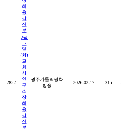
장
최
용
감
신
부
2월
17
일
(화)
교
회
사
연
광주가톨릭평화
2822
2026-02-17
315
-
구
방송
소
장
최
용
감
신
부