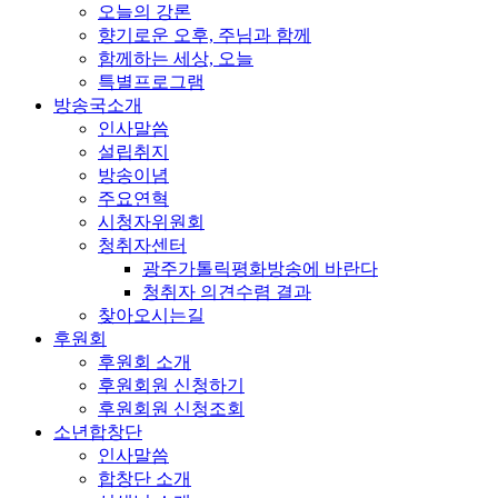
오늘의 강론
향기로운 오후, 주님과 함께
함께하는 세상, 오늘
특별프로그램
방송국소개
인사말씀
설립취지
방송이념
주요연혁
시청자위원회
청취자센터
광주가톨릭평화방송에 바란다
청취자 의견수렴 결과
찾아오시는길
후원회
후원회 소개
후원회원 신청하기
후원회원 신청조회
소년합창단
인사말씀
합창단 소개