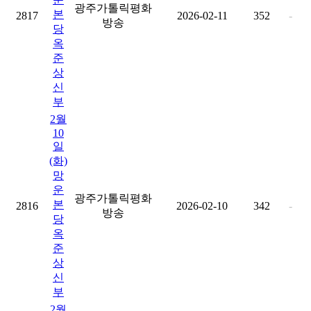
광주가톨릭평화
본
2817
2026-02-11
352
-
방송
당
옥
준
상
신
부
2월
10
일
(화)
망
운
광주가톨릭평화
본
2816
2026-02-10
342
-
방송
당
옥
준
상
신
부
2월