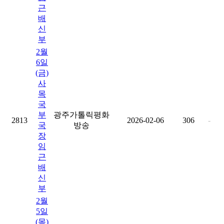
근
배
신
부
2월
6일
(금)
사
목
국
부
광주가톨릭평화
2813
2026-02-06
306
-
국
방송
장
임
근
배
신
부
2월
5일
(목)