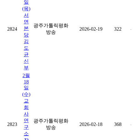
일
(목)
서
면
광주가톨릭평화
본
2824
2026-02-19
322
-
방송
당
김
도
균
신
부
2월
18
일
(수)
교
회
사
연
광주가톨릭평화
2823
2026-02-18
368
-
구
방송
소