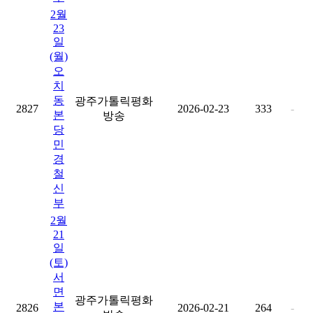
2월
23
일
(월)
오
치
동
광주가톨릭평화
2827
2026-02-23
333
-
본
방송
당
민
경
철
신
부
2월
21
일
(토)
서
면
광주가톨릭평화
본
2826
2026-02-21
264
-