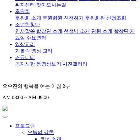
취자센터
찾아오시는길
후원회
후원회 소개
후원회원 신청하기
후원회원 신청조회
소년합창단
인사말씀
합창단 소개
선생님 소개
단원 소개
합창단 자
료실
주요연혁
영상교리
가톨릭 영상 교리
커뮤니티
공지사항
동영상보기
사진갤러리
오수진의 행복을 여는 아침 2부
AM 08:00 ~ AM 09:00
프로그램
오늘의 강론
코너 소개