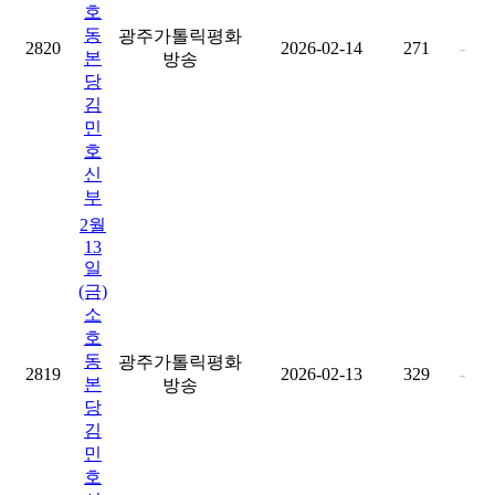
호
동
광주가톨릭평화
2820
2026-02-14
271
-
본
방송
당
김
민
호
신
부
2월
13
일
(금)
소
호
동
광주가톨릭평화
2819
2026-02-13
329
-
본
방송
당
김
민
호