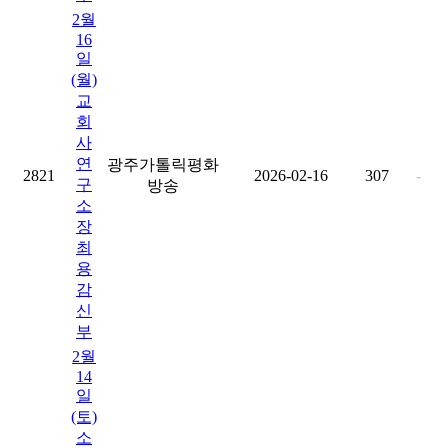
2월
16
일
(월)
교
회
사
연
광주가톨릭평화
2821
2026-02-16
307
-
구
방송
소
장
최
용
감
신
부
2월
14
일
(토)
소