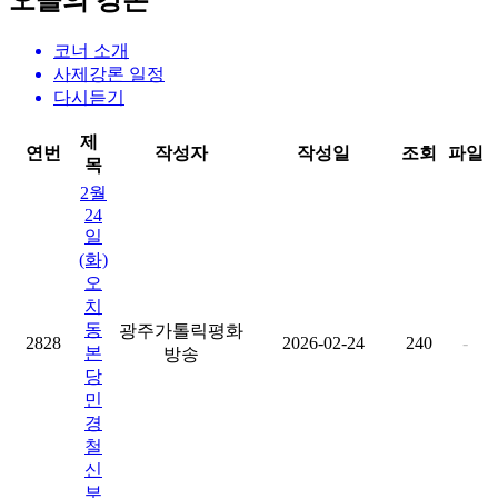
오늘의 강론
코너 소개
사제강론 일정
다시듣기
제
연번
작성자
작성일
조회
파일
목
2월
24
일
(화)
오
치
동
광주가톨릭평화
2828
2026-02-24
240
-
본
방송
당
민
경
철
신
부