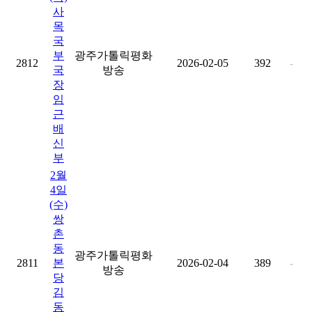
사
목
국
부
광주가톨릭평화
2812
2026-02-05
392
-
국
방송
장
임
근
배
신
부
2월
4일
(수)
쌍
촌
동
광주가톨릭평화
2811
본
2026-02-04
389
-
방송
당
김
동