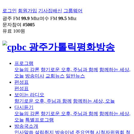
로그인
회원가입
기사집배신
그룹웨어
광주 FM
99.9
Mhz
여수 FM
99.5
Mhz
문자참여
#5005
유료 100원
프로그램
오늘의 강론
향기로운 오후, 주님과 함께
함께하는 세상,
오늘
방송미사
교회뉴스
일반뉴스
편성표
편성표
보이는 라디오
향기로운 오후, 주님과 함께
함께하는 세상, 오늘
다시듣기
오늘의 강론
향기로운 오후, 주님과 함께
함께하는 세상,
오늘
특별프로그램
방송국소개
인사말씀
설립취지
방송이념
주요연혁
시청자위원회
청