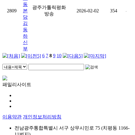
동
광주가톨릭평화
2809
본
2026-02-02
354
-
방송
당
김
동
하
신
부
6
7
8
9
10
패밀리사이트
이용약관
개인정보처리방침
전남광주통합특별시 서구 상무시민로 75 (치평동 1166-
11번지)