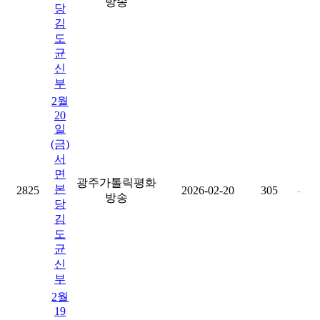
방송
당
김
도
균
신
부
2월
20
일
(금)
서
면
광주가톨릭평화
본
2825
2026-02-20
305
-
방송
당
김
도
균
신
부
2월
19