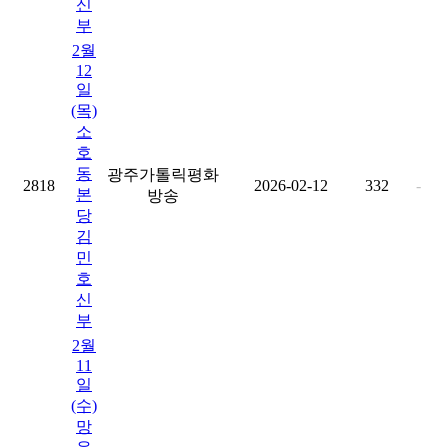
신
부
2월
12
일
(목)
소
호
동
광주가톨릭평화
2818
2026-02-12
332
-
본
방송
당
김
민
호
신
부
2월
11
일
(수)
망
운