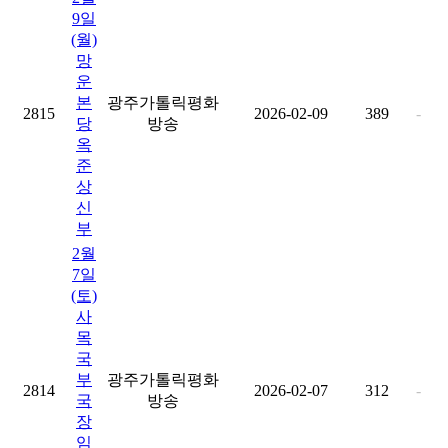
9일
(월)
망
운
본
광주가톨릭평화
2815
2026-02-09
389
-
당
방송
옥
준
상
신
부
2월
7일
(토)
사
목
국
부
광주가톨릭평화
2814
2026-02-07
312
-
국
방송
장
임