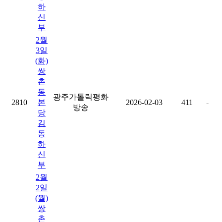
하
신
부
2월
3일
(화)
쌍
촌
동
광주가톨릭평화
2810
본
2026-02-03
411
-
방송
당
김
동
하
신
부
2월
2일
(월)
쌍
촌