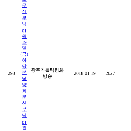
문
신
부
님
01
월
19
일
(금)
하
당
광주가톨릭평화
본
293
2018-01-19
2627
-
방송
당
양
희
문
신
부
님
01
월