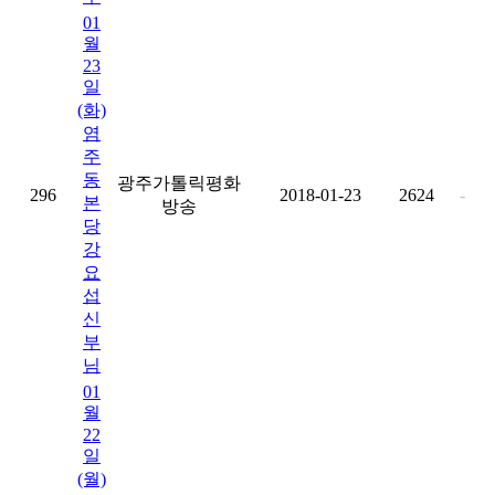
01
월
23
일
(화)
염
주
동
광주가톨릭평화
296
2018-01-23
2624
-
본
방송
당
강
요
섭
신
부
님
01
월
22
일
(월)