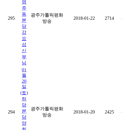
염
주
동
광주가톨릭평화
295
2018-01-22
2714
-
본
방송
당
강
요
섭
신
부
님
01
월
20
일
(토)
하
당
광주가톨릭평화
본
294
2018-01-20
2425
-
방송
당
양
희