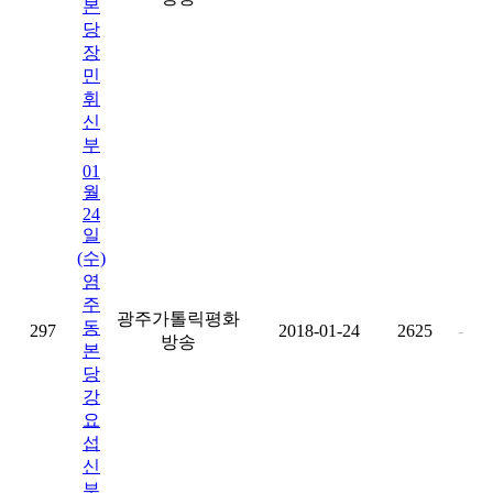
본
당
장
민
휘
신
부
01
월
24
일
(수)
염
주
광주가톨릭평화
동
297
2018-01-24
2625
-
방송
본
당
강
요
섭
신
부