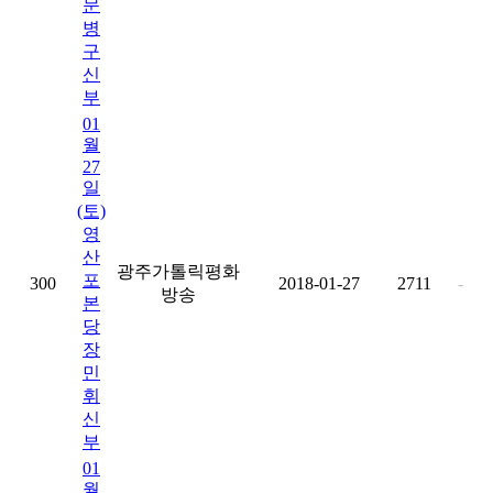
문
병
구
신
부
01
월
27
일
(토)
영
산
광주가톨릭평화
포
300
2018-01-27
2711
-
방송
본
당
장
민
휘
신
부
01
월