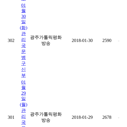
01
월
30
일
(화)
관
광주가톨릭평화
리
302
2018-01-30
2590
-
방송
국
문
병
구
신
부
01
월
29
일
(월)
관
광주가톨릭평화
리
301
2018-01-29
2678
-
방송
국