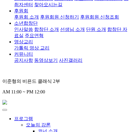
취자센터
찾아오시는길
후원회
후원회 소개
후원회원 신청하기
후원회원 신청조회
소년합창단
인사말씀
합창단 소개
선생님 소개
단원 소개
합창단 자
료실
주요연혁
영상교리
가톨릭 영상 교리
커뮤니티
공지사항
동영상보기
사진갤러리
이준형의 비욘드 클래식 2부
AM 11:00 ~ PM 12:00
프로그램
오늘의 강론
코너 소개