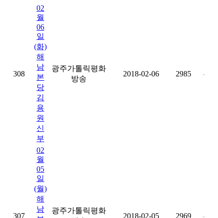
02
월
06
일
(화)
해
남
광주가톨릭평화
308
2018-02-06
2985
-
본
방송
당
김
용
원
신
부
02
월
05
일
(월)
해
남
광주가톨릭평화
307
2018-02-05
2969
-