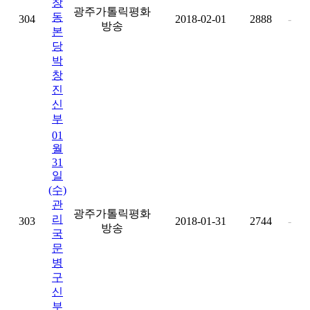
창
광주가톨릭평화
동
304
2018-02-01
2888
-
방송
본
당
박
창
진
신
부
01
월
31
일
(수)
관
광주가톨릭평화
리
303
2018-01-31
2744
-
방송
국
문
병
구
신
부