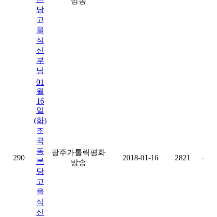
방송
당
고
을
식
신
부
님
01
월
16
일
(화)
조
곡
동
광주가톨릭평화
290
2018-01-16
2821
-
본
방송
당
고
을
식
신