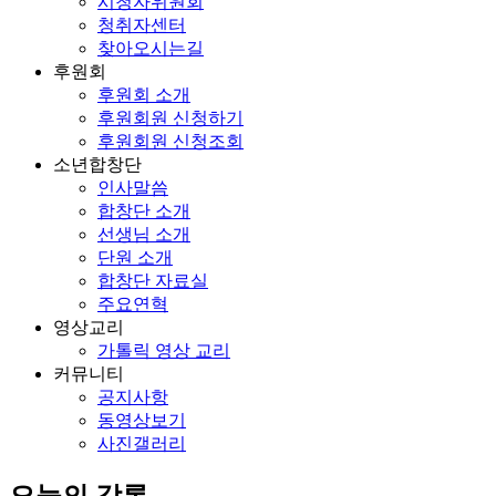
시청자위원회
청취자센터
찾아오시는길
후원회
후원회 소개
후원회원 신청하기
후원회원 신청조회
소년합창단
인사말씀
합창단 소개
선생님 소개
단원 소개
합창단 자료실
주요연혁
영상교리
가톨릭 영상 교리
커뮤니티
공지사항
동영상보기
사진갤러리