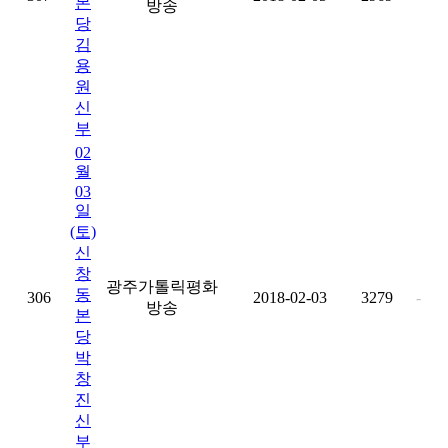
본
방송
당
김
용
원
신
부
02
월
03
일
(토)
신
창
광주가톨릭평화
동
306
2018-02-03
3279
-
방송
본
당
박
창
진
신
부