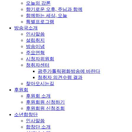
오늘의 강론
향기로운 오후, 주님과 함께
함께하는 세상, 오늘
특별프로그램
방송국소개
인사말씀
설립취지
방송이념
주요연혁
시청자위원회
청취자센터
광주가톨릭평화방송에 바란다
청취자 의견수렴 결과
찾아오시는길
후원회
후원회 소개
후원회원 신청하기
후원회원 신청조회
소년합창단
인사말씀
합창단 소개