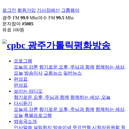
로그인
회원가입
기사집배신
그룹웨어
광주 FM
99.9
Mhz
여수 FM
99.5
Mhz
문자참여
#5005
유료 100원
프로그램
오늘의 강론
향기로운 오후, 주님과 함께
함께하는 세상,
오늘
방송미사
교회뉴스
일반뉴스
편성표
편성표
보이는 라디오
향기로운 오후, 주님과 함께
함께하는 세상, 오늘
다시듣기
오늘의 강론
향기로운 오후, 주님과 함께
함께하는 세상,
오늘
특별프로그램
방송국소개
인사말씀
설립취지
방송이념
주요연혁
시청자위원회
청