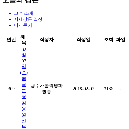
오늘의 강론
코너 소개
사제강론 일정
다시듣기
제
연번
작성자
작성일
조회
파일
목
02
월
07
일
(수)
해
남
광주가톨릭평화
309
2018-02-07
3136
-
본
방송
당
김
용
원
신
부