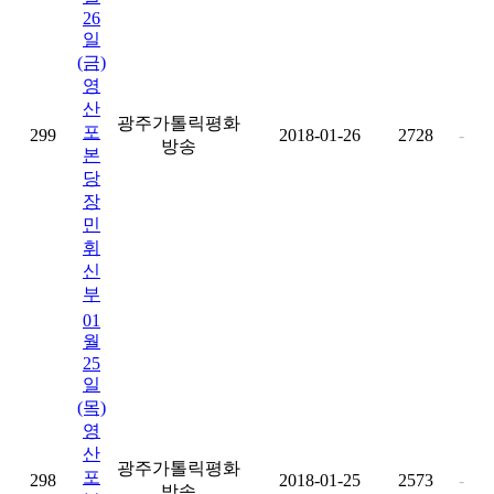
26
일
(금)
영
산
광주가톨릭평화
포
299
2018-01-26
2728
-
방송
본
당
장
민
휘
신
부
01
월
25
일
(목)
영
산
광주가톨릭평화
포
298
2018-01-25
2573
-
방송