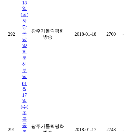
18
일
(목)
하
당
광주가톨릭평화
본
292
2018-01-18
2700
-
방송
당
양
희
문
신
부
님
01
월
17
일
(수)
조
곡
동
광주가톨릭평화
291
2018-01-17
2748
-
본