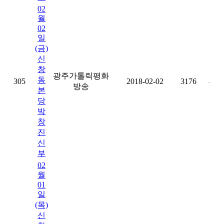
02
월
02
일
(금)
신
창
광주가톨릭평화
동
305
2018-02-02
3176
-
방송
본
당
박
창
진
신
부
02
월
01
일
(목)
신