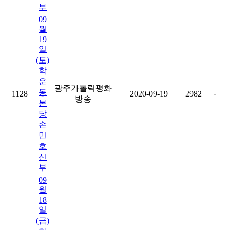
부
09
월
19
일
(토)
학
운
광주가톨릭평화
동
1128
2020-09-19
2982
-
방송
본
당
손
민
호
신
부
09
월
18
일
(금)