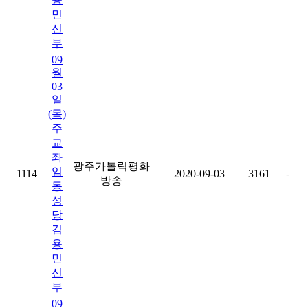
민
신
부
09
월
03
일
(목)
주
교
좌
광주가톨릭평화
임
1114
2020-09-03
3161
-
방송
동
성
당
김
용
민
신
부
09