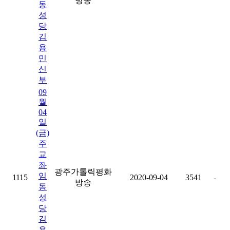
방송
동
성
당
김
용
민
신
부
09
월
04
일
(금)
주
교
좌
광주가톨릭평화
임
1115
2020-09-04
3541
-
방송
동
성
당
김
용