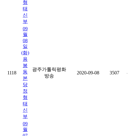
형
태
신
부
09
월
08
일
(화)
용
봉
광주가톨릭평화
동
1118
2020-09-08
3507
-
방송
본
당
정
형
태
신
부
09
월
07