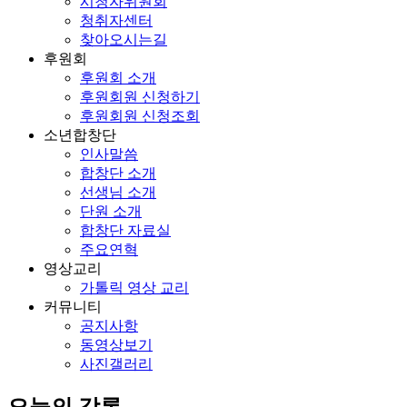
시청자위원회
청취자센터
찾아오시는길
후원회
후원회 소개
후원회원 신청하기
후원회원 신청조회
소년합창단
인사말씀
합창단 소개
선생님 소개
단원 소개
합창단 자료실
주요연혁
영상교리
가톨릭 영상 교리
커뮤니티
공지사항
동영상보기
사진갤러리