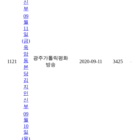
신
부
09
월
11
일
(금)
옥
암
광주가톨릭평화
동
1121
2020-09-11
3425
-
방송
본
당
김
지
민
신
부
09
월
10
일
(목)