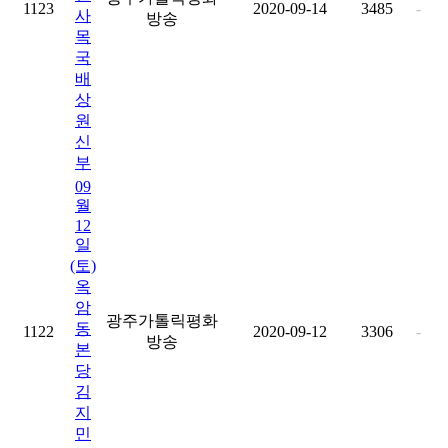
1123
2020-09-14
3485
-
사
방송
목
국
배
상
원
신
부
09
월
12
일
(토)
옥
암
광주가톨릭평화
동
1122
2020-09-12
3306
-
방송
본
당
김
지
민