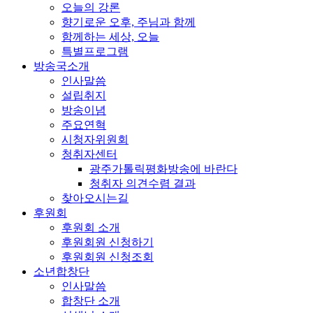
오늘의 강론
향기로운 오후, 주님과 함께
함께하는 세상, 오늘
특별프로그램
방송국소개
인사말씀
설립취지
방송이념
주요연혁
시청자위원회
청취자센터
광주가톨릭평화방송에 바란다
청취자 의견수렴 결과
찾아오시는길
후원회
후원회 소개
후원회원 신청하기
후원회원 신청조회
소년합창단
인사말씀
합창단 소개