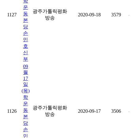
학
운
광주가톨릭평화
동
1127
2020-09-18
3579
-
방송
본
당
손
민
호
신
부
09
월
17
일
(목)
학
운
광주가톨릭평화
동
1126
2020-09-17
3506
-
방송
본
당
손
민