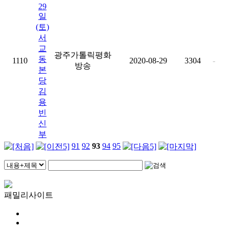
29
일
(토)
서
교
광주가톨릭평화
동
1110
2020-08-29
3304
-
방송
본
당
김
용
빈
신
부
91
92
93
94
95
패밀리사이트