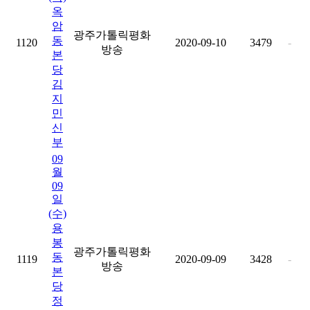
옥
암
광주가톨릭평화
동
1120
2020-09-10
3479
-
방송
본
당
김
지
민
신
부
09
월
09
일
(수)
용
봉
광주가톨릭평화
동
1119
2020-09-09
3428
-
방송
본
당
정