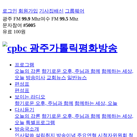
로그인
회원가입
기사집배신
그룹웨어
광주 FM
99.9
Mhz
여수 FM
99.5
Mhz
문자참여
#5005
유료 100원
프로그램
오늘의 강론
향기로운 오후, 주님과 함께
함께하는 세상,
오늘
방송미사
교회뉴스
일반뉴스
편성표
편성표
보이는 라디오
향기로운 오후, 주님과 함께
함께하는 세상, 오늘
다시듣기
오늘의 강론
향기로운 오후, 주님과 함께
함께하는 세상,
오늘
특별프로그램
방송국소개
인사말씀
설립취지
방송이념
주요연혁
시청자위원회
청