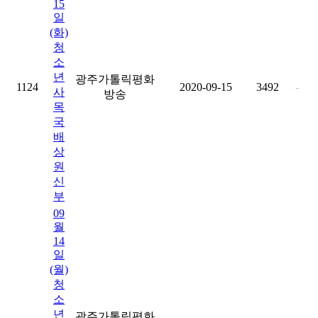
15
일
(화)
청
소
년
광주가톨릭평화
1124
2020-09-15
3492
-
사
방송
목
국
배
상
원
신
부
09
월
14
일
(월)
청
소
년
광주가톨릭평화