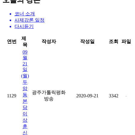
오늘의 강론
코너 소개
사제강론 일정
다시듣기
제
연번
작성자
작성일
조회
파일
목
09
월
21
일
(월)
두
암
광주가톨릭평화
동
1129
2020-09-21
3342
-
방송
본
당
이
상
훈
신