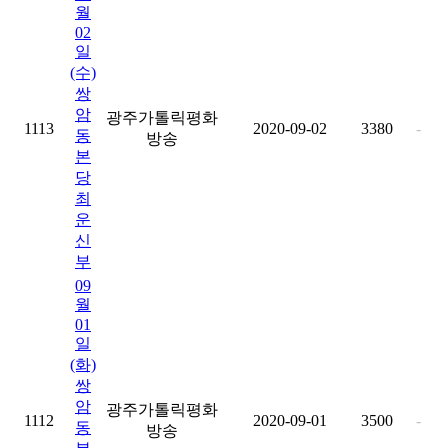
월
02
일
(수)
쌍
암
광주가톨릭평화
1113
2020-09-02
3380
-
동
방송
본
당
최
운
신
부
09
월
01
일
(화)
쌍
암
광주가톨릭평화
1112
2020-09-01
3500
-
동
방송