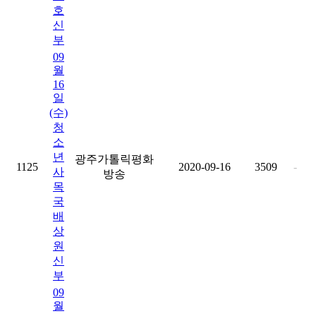
호
신
부
09
월
16
일
(수)
청
소
년
광주가톨릭평화
1125
2020-09-16
3509
-
사
방송
목
국
배
상
원
신
부
09
월