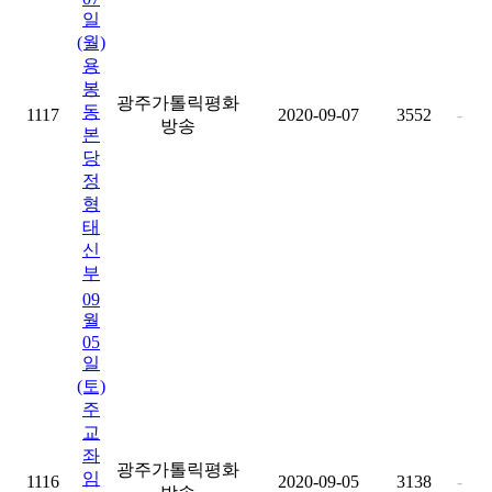
일
(월)
용
봉
광주가톨릭평화
동
1117
2020-09-07
3552
-
방송
본
당
정
형
태
신
부
09
월
05
일
(토)
주
교
좌
광주가톨릭평화
임
1116
2020-09-05
3138
-