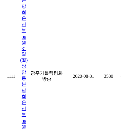
본
당
최
운
신
부
08
월
31
일
(월)
쌍
암
광주가톨릭평화
1111
2020-08-31
3530
-
동
방송
본
당
최
운
신
부
08
월