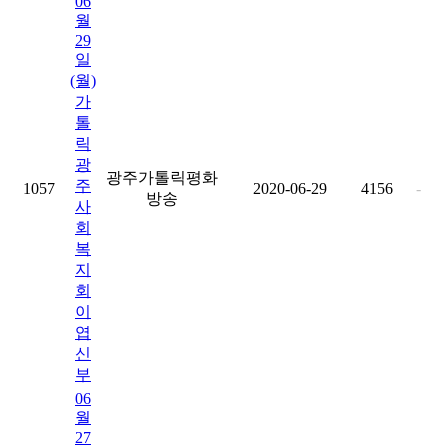
06
월
29
일
(월)
가
톨
릭
광
광주가톨릭평화
주
1057
2020-06-29
4156
-
방송
사
회
복
지
회
이
엽
신
부
06
월
27