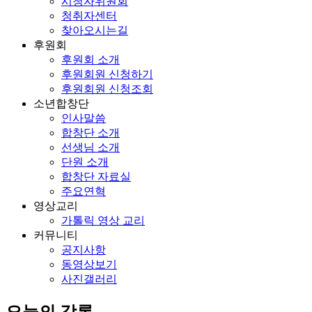
시청자위원회
청취자센터
찾아오시는길
후원회
후원회 소개
후원회원 신청하기
후원회원 신청조회
소년합창단
인사말씀
합창단 소개
선생님 소개
단원 소개
합창단 자료실
주요연혁
영상교리
가톨릭 영상 교리
커뮤니티
공지사항
동영상보기
사진갤러리