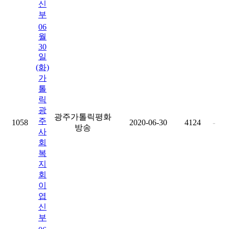
신
부
06
월
30
일
(화)
가
톨
릭
광
광주가톨릭평화
주
1058
2020-06-30
4124
-
방송
사
회
복
지
회
이
엽
신
부