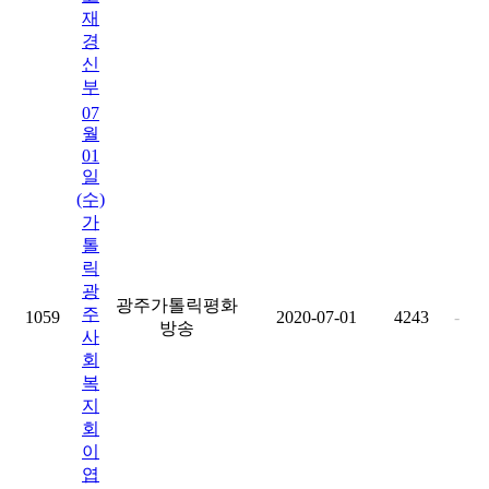
재
경
신
부
07
월
01
일
(수)
가
톨
릭
광
광주가톨릭평화
주
1059
2020-07-01
4243
-
방송
사
회
복
지
회
이
엽