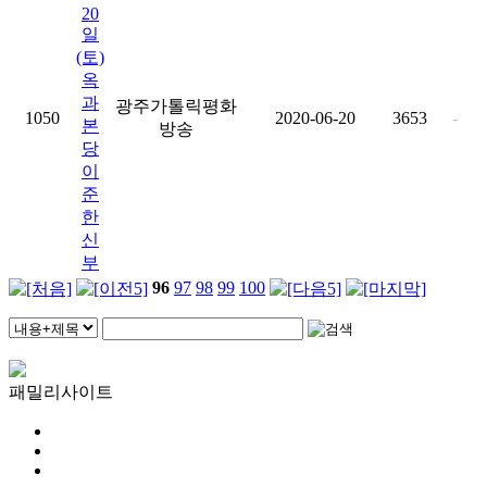
20
일
(토)
옥
과
광주가톨릭평화
1050
2020-06-20
3653
-
본
방송
당
이
준
한
신
부
96
97
98
99
100
패밀리사이트