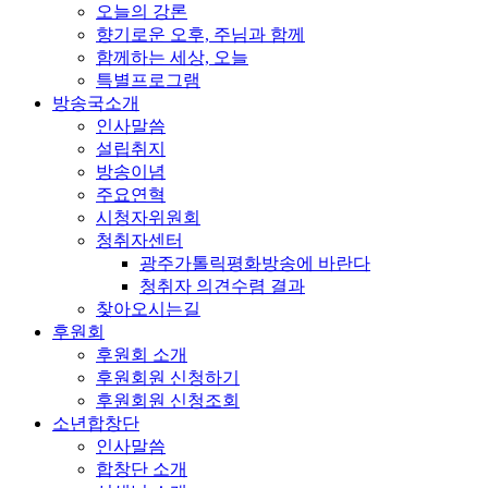
오늘의 강론
향기로운 오후, 주님과 함께
함께하는 세상, 오늘
특별프로그램
방송국소개
인사말씀
설립취지
방송이념
주요연혁
시청자위원회
청취자센터
광주가톨릭평화방송에 바란다
청취자 의견수렴 결과
찾아오시는길
후원회
후원회 소개
후원회원 신청하기
후원회원 신청조회
소년합창단
인사말씀
합창단 소개