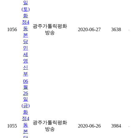
일
(토)
화
정4
광주가톨릭평화
동
1056
2020-06-27
3638
-
방송
본
당
민
세
영
신
부
06
월
26
일
(금)
화
정4
광주가톨릭평화
동
1055
2020-06-26
3984
-
방송
본
당