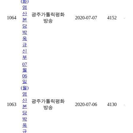
(화)
염
산
광주가톨릭평화
1064
2020-07-07
4152
-
본
방송
당
박
옥
규
신
부
07
월
06
일
(월)
염
산
광주가톨릭평화
1063
2020-07-06
4130
-
본
방송
당
박
옥
규