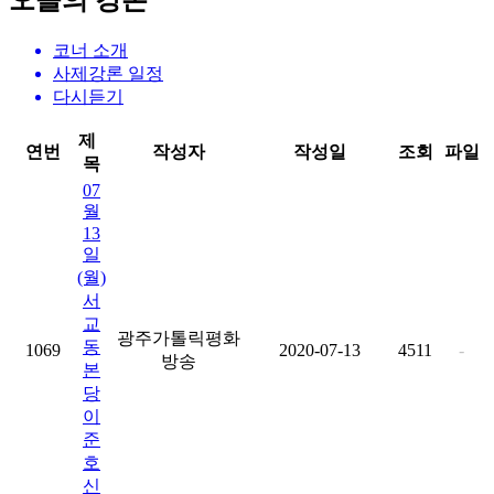
오늘의 강론
코너 소개
사제강론 일정
다시듣기
제
연번
작성자
작성일
조회
파일
목
07
월
13
일
(월)
서
교
광주가톨릭평화
동
1069
2020-07-13
4511
-
방송
본
당
이
준
호
신