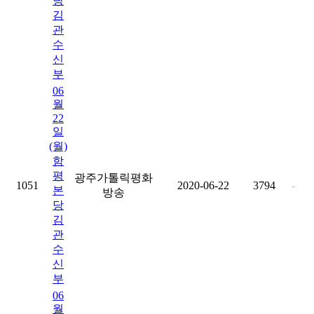
당
김
관
수
신
부
06
월
22
일
(월)
함
평
광주가톨릭평화
1051
2020-06-22
3794
-
본
방송
당
김
관
수
신
부
06
월