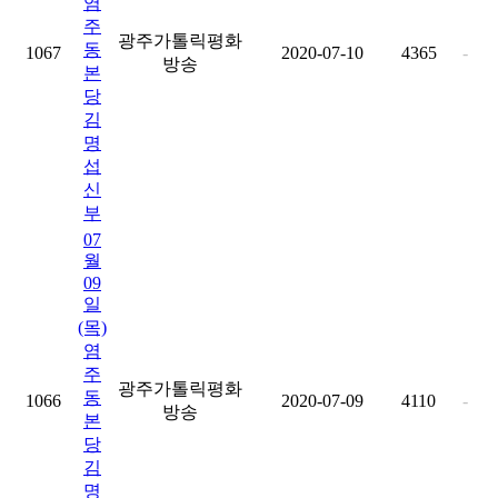
염
주
광주가톨릭평화
동
1067
2020-07-10
4365
-
방송
본
당
김
명
섭
신
부
07
월
09
일
(목)
염
주
광주가톨릭평화
동
1066
2020-07-09
4110
-
방송
본
당
김
명