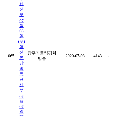
섭
신
부
07
월
08
일
(수)
염
산
광주가톨릭평화
1065
2020-07-08
4143
-
본
방송
당
박
옥
규
신
부
07
월
07
일