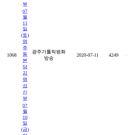
부
07
월
11
일
(토)
염
주
광주가톨릭평화
동
1068
2020-07-11
4249
-
방송
본
당
김
명
섭
신
부
07
월
10
일
(금)