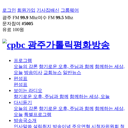
로그인
회원가입
기사집배신
그룹웨어
광주 FM
99.9
Mhz
여수 FM
99.5
Mhz
문자참여
#5005
유료 100원
프로그램
오늘의 강론
향기로운 오후, 주님과 함께
함께하는 세상,
오늘
방송미사
교회뉴스
일반뉴스
편성표
편성표
보이는 라디오
향기로운 오후, 주님과 함께
함께하는 세상, 오늘
다시듣기
오늘의 강론
향기로운 오후, 주님과 함께
함께하는 세상,
오늘
특별프로그램
방송국소개
인사말씀
설립취지
방송이념
주요연혁
시청자위원회
청