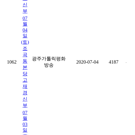
신
부
07
월
04
일
(토)
조
곡
광주가톨릭평화
동
1062
2020-07-04
4187
-
방송
본
당
고
재
경
신
부
07
월
03
일