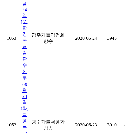
월
24
일
(수)
함
평
광주가톨릭평화
1053
2020-06-24
3945
-
본
방송
당
김
관
수
신
부
06
월
23
일
(화)
함
평
광주가톨릭평화
1052
2020-06-23
3910
-
본
방송