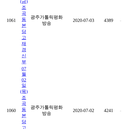
(금)
조
곡
광주가톨릭평화
동
1061
2020-07-03
4389
-
방송
본
당
고
재
경
신
부
07
월
02
일
(목)
조
곡
광주가톨릭평화
동
1060
2020-07-02
4241
-
방송
본
당
고