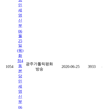
민
세
영
신
부
06
월
25
일
(목)
화
정4
광주가톨릭평화
동
1054
2020-06-25
3933
-
방송
본
당
민
세
영
신
부
06