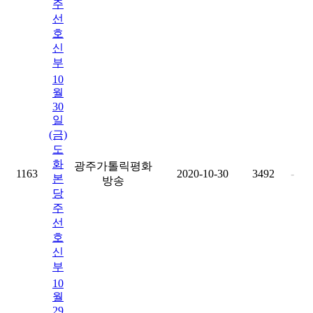
주
선
호
신
부
10
월
30
일
(금)
도
화
광주가톨릭평화
1163
2020-10-30
3492
-
본
방송
당
주
선
호
신
부
10
월
29