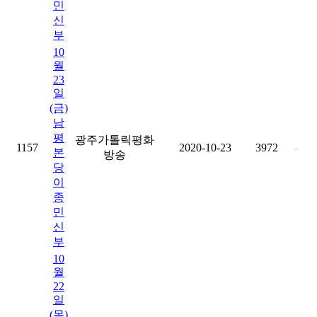
민
신
부
10
월
23
일
(금)
남
평
광주가톨릭평화
1157
2020-10-23
3972
-
본
방송
당
이
종
민
신
부
10
월
22
일
(목)