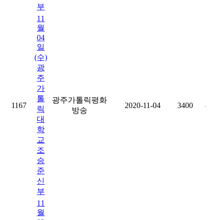
부
11
월
04
일
(수)
광
주
가
톨
광주가톨릭평화
1167
2020-11-04
3400
-
릭
방송
대
학
교
조
승
준
신
부
11
월