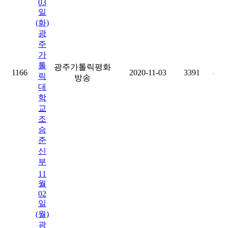
03
일
(화)
광
주
가
톨
광주가톨릭평화
1166
2020-11-03
3391
-
릭
방송
대
학
교
조
승
준
신
부
11
월
02
일
(월)
광