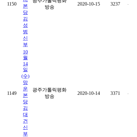
광주가톨릭평화
1150
2020-10-15
3237
-
본
방송
당
김
성
범
신
부
10
월
14
일
(수)
망
운
광주가톨릭평화
1149
2020-10-14
3371
-
본
방송
당
김
대
건
신
부