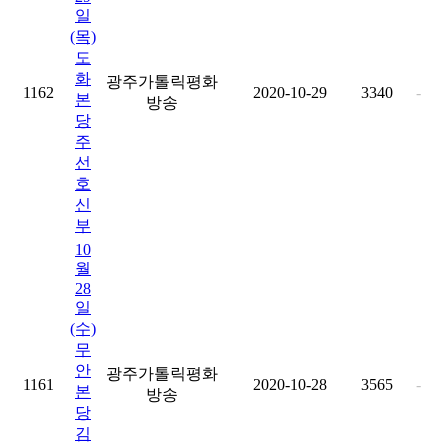
일
(목)
도
화
광주가톨릭평화
1162
2020-10-29
3340
-
본
방송
당
주
선
호
신
부
10
월
28
일
(수)
무
안
광주가톨릭평화
1161
2020-10-28
3565
-
본
방송
당
김