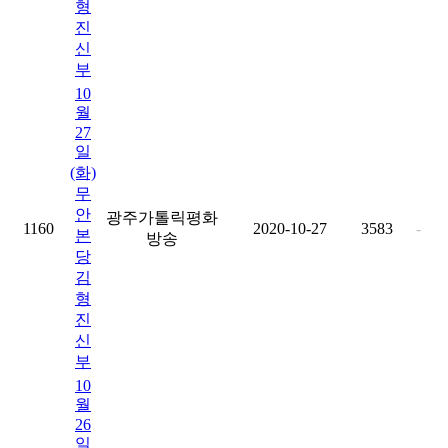
형
진
신
부
10
월
27
일
(화)
무
안
광주가톨릭평화
1160
2020-10-27
3583
-
본
방송
당
김
형
진
신
부
10
월
26
일