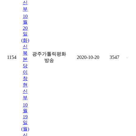
신
부
10
월
20
일
(화)
신
북
광주가톨릭평화
1154
2020-10-20
3547
-
본
방송
당
이
창
현
신
부
10
월
19
일
(월)
신