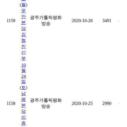
(월)
무
안
광주가톨릭평화
1159
2020-10-26
3491
-
본
방송
당
김
형
진
신
부
10
월
24
일
(토)
남
평
광주가톨릭평화
1158
2020-10-25
2990
-
본
방송
당
이
종