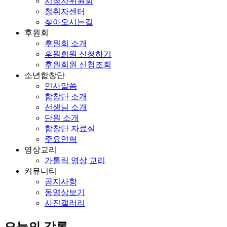
시청자위원회
청취자센터
찾아오시는길
후원회
후원회 소개
후원회원 신청하기
후원회원 신청조회
소년합창단
인사말씀
합창단 소개
선생님 소개
단원 소개
합창단 자료실
주요연혁
영상교리
가톨릭 영상 교리
커뮤니티
공지사항
동영상보기
사진갤러리