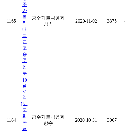
주
가
톨
광주가톨릭평화
1165
2020-11-02
3375
-
릭
방송
대
학
교
조
승
준
신
부
10
월
31
일
(토)
도
화
광주가톨릭평화
1164
2020-10-31
3067
-
본
방송
당