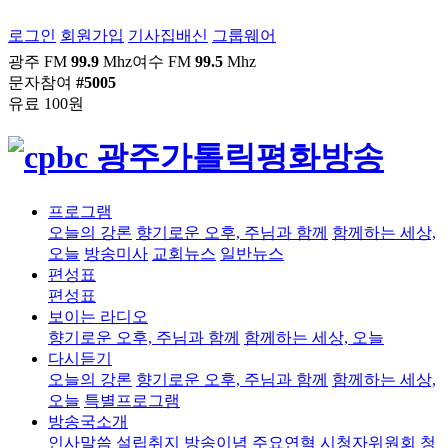
로그인
회원가입
기사집배신
그룹웨어
광주 FM
99.9
Mhz
여수 FM
99.5
Mhz
문자참여
#5005
유료 100원
프로그램
오늘의 강론
향기로운 오후, 주님과 함께
함께하는 세상,
오늘
방송미사
교회뉴스
일반뉴스
편성표
편성표
보이는 라디오
향기로운 오후, 주님과 함께
함께하는 세상, 오늘
다시듣기
오늘의 강론
향기로운 오후, 주님과 함께
함께하는 세상,
오늘
특별프로그램
방송국소개
인사말씀
설립취지
방송이념
주요연혁
시청자위원회
청