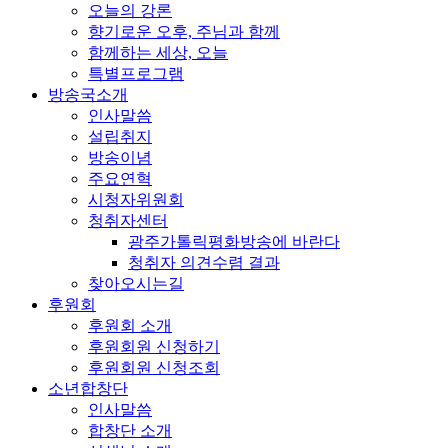
오늘의 강론
향기로운 오후, 주님과 함께
함께하는 세상, 오늘
특별프로그램
방송국소개
인사말씀
설립취지
방송이념
주요연혁
시청자위원회
청취자센터
광주가톨릭평화방송에 바란다
청취자 의견수렴 결과
찾아오시는길
후원회
후원회 소개
후원회원 신청하기
후원회원 신청조회
소년합창단
인사말씀
합창단 소개