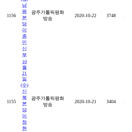
남
평
광주가톨릭평화
1156
2020-10-22
3748
-
본
방송
당
이
종
민
신
부
10
월
21
일
(수)
신
북
광주가톨릭평화
1155
2020-10-21
3404
-
본
방송
당
이
창
현