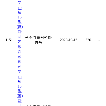
부
10
월
16
일
(금)
다
시
광주가톨릭평화
1151
2020-10-16
3201
-
본
방송
당
김
성
범
신
부
10
월
15
일
(목)
다
시