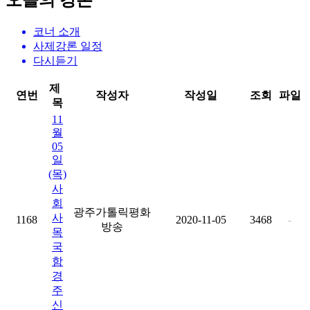
오늘의 강론
코너 소개
사제강론 일정
다시듣기
제
연번
작성자
작성일
조회
파일
목
11
월
05
일
(목)
사
회
광주가톨릭평화
사
1168
2020-11-05
3468
-
방송
목
국
함
경
주
신