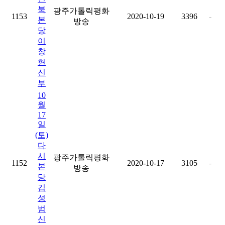
북
광주가톨릭평화
1153
2020-10-19
3396
-
본
방송
당
이
창
현
신
부
10
월
17
일
(토)
다
시
광주가톨릭평화
1152
2020-10-17
3105
-
본
방송
당
김
성
범
신