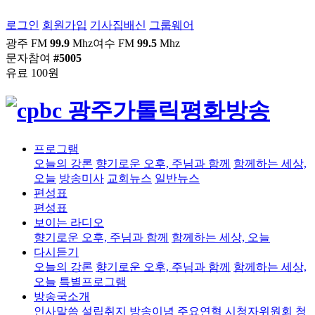
로그인
회원가입
기사집배신
그룹웨어
광주 FM
99.9
Mhz
여수 FM
99.5
Mhz
문자참여
#5005
유료 100원
프로그램
오늘의 강론
향기로운 오후, 주님과 함께
함께하는 세상,
오늘
방송미사
교회뉴스
일반뉴스
편성표
편성표
보이는 라디오
향기로운 오후, 주님과 함께
함께하는 세상, 오늘
다시듣기
오늘의 강론
향기로운 오후, 주님과 함께
함께하는 세상,
오늘
특별프로그램
방송국소개
인사말씀
설립취지
방송이념
주요연혁
시청자위원회
청