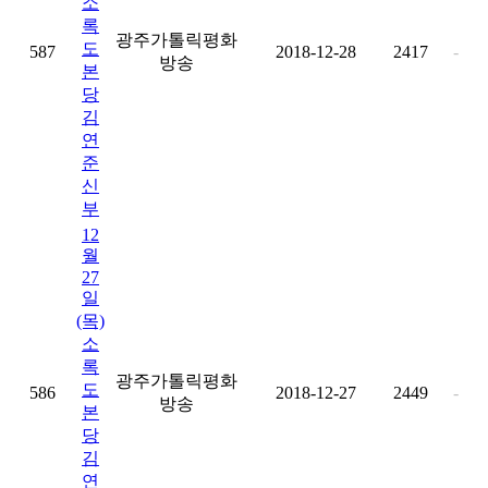
소
록
광주가톨릭평화
도
587
2018-12-28
2417
-
방송
본
당
김
연
준
신
부
12
월
27
일
(목)
소
록
광주가톨릭평화
도
586
2018-12-27
2449
-
방송
본
당
김
연