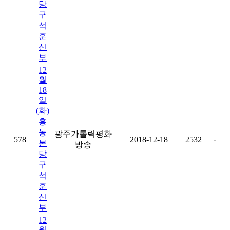
당
구
석
훈
신
부
12
월
18
일
(화)
홍
농
광주가톨릭평화
578
2018-12-18
2532
-
본
방송
당
구
석
훈
신
부
12
월