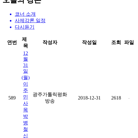
오늘의 강론
코너 소개
사제강론 일정
다시듣기
제
연번
작성자
작성일
조회
파일
목
12
월
31
일
(월)
이
주
광주가톨릭평화
민
589
2018-12-31
2618
-
방송
사
목
박
병
철
신