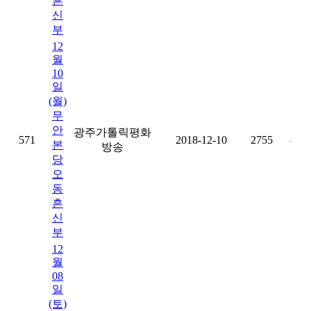
흔
신
부
12
월
10
일
(월)
무
안
광주가톨릭평화
571
2018-12-10
2755
-
본
방송
당
오
동
흔
신
부
12
월
08
일
(토)