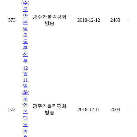
(수)
무
안
광주가톨릭평화
573
2018-12-12
2483
-
본
방송
당
오
동
흔
신
부
12
월
11
일
(화)
무
안
광주가톨릭평화
572
2018-12-11
2603
-
본
방송
당
오
동