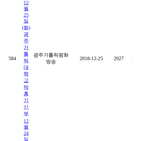
12
월
25
일
(화)
광
주
가
톨
광주가톨릭평화
584
2018-12-25
2927
-
릭
방송
대
학
교
박
홍
기
신
부
12
월
24
일