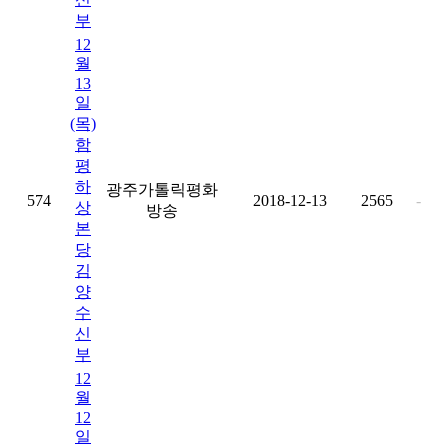
부
12
월
13
일
(목)
함
평
하
광주가톨릭평화
574
2018-12-13
2565
-
상
방송
본
당
김
양
수
신
부
12
월
12
일