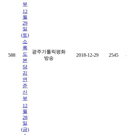
부
12
월
29
일
(토)
소
록
광주가톨릭평화
도
588
2018-12-29
2545
-
방송
본
당
김
연
준
신
부
12
월
28
일
(금)