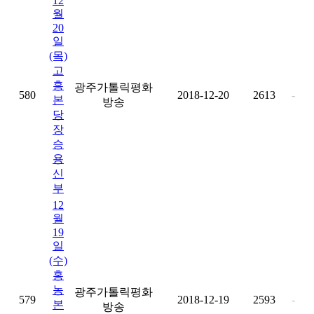
12
월
20
일
(목)
고
흥
광주가톨릭평화
580
2018-12-20
2613
-
본
방송
당
장
승
용
신
부
12
월
19
일
(수)
홍
농
광주가톨릭평화
579
2018-12-19
2593
-
본
방송