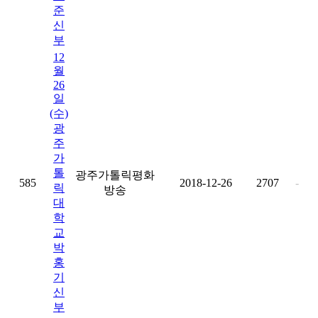
준
신
부
12
월
26
일
(수)
광
주
가
톨
광주가톨릭평화
585
2018-12-26
2707
-
릭
방송
대
학
교
박
홍
기
신
부