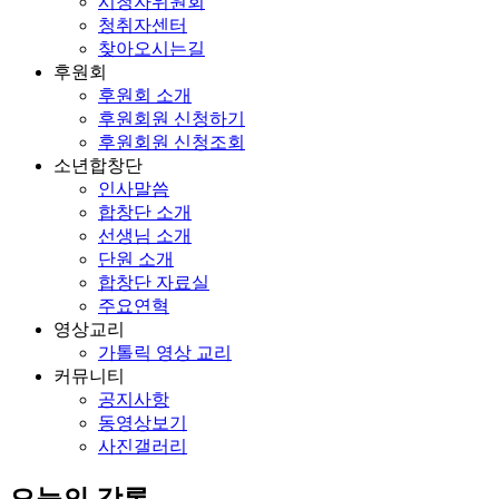
시청자위원회
청취자센터
찾아오시는길
후원회
후원회 소개
후원회원 신청하기
후원회원 신청조회
소년합창단
인사말씀
합창단 소개
선생님 소개
단원 소개
합창단 자료실
주요연혁
영상교리
가톨릭 영상 교리
커뮤니티
공지사항
동영상보기
사진갤러리