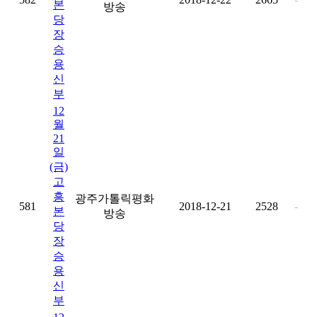
본
방송
당
장
승
용
신
부
12
월
21
일
(금)
고
흥
광주가톨릭평화
581
2018-12-21
2528
-
본
방송
당
장
승
용
신
부