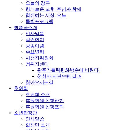
오늘의 강론
향기로운 오후, 주님과 함께
함께하는 세상, 오늘
특별프로그램
방송국소개
인사말씀
설립취지
방송이념
주요연혁
시청자위원회
청취자센터
광주가톨릭평화방송에 바란다
청취자 의견수렴 결과
찾아오시는길
후원회
후원회 소개
후원회원 신청하기
후원회원 신청조회
소년합창단
인사말씀
합창단 소개