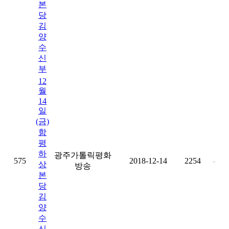
본
당
김
양
수
신
부
12
월
14
일
(금)
함
평
하
광주가톨릭평화
575
2018-12-14
2254
-
상
방송
본
당
김
양
수
신