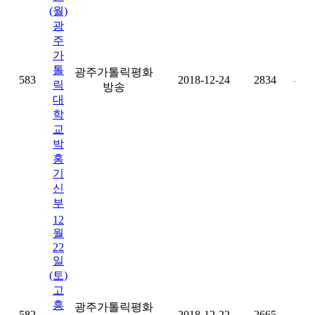
(월)
광
주
가
톨
광주가톨릭평화
583
2018-12-24
2834
-
릭
방송
대
학
교
박
홍
기
신
부
12
월
22
일
(토)
고
흥
광주가톨릭평화
582
2018-12-22
2665
-