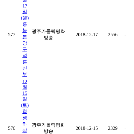
17
일
(월)
홍
농
광주가톨릭평화
577
2018-12-17
2556
-
본
방송
당
구
석
훈
신
부
12
월
15
일
(토)
함
평
하
광주가톨릭평화
576
2018-12-15
2329
-
상
방송