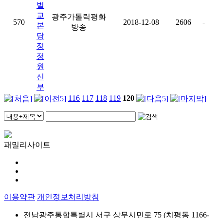
벌
교
광주가톨릭평화
570
2018-12-08
2606
-
본
방송
당
정
정
원
신
부
116
117
118
119
120
패밀리사이트
이용약관
개인정보처리방침
전남광주통합특별시 서구 상무시민로 75 (치평동 1166-