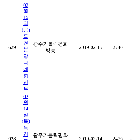
02
월
15
일
(금)
독
천
광주가톨릭평화
629
2019-02-15
2740
-
본
방송
당
박
래
형
신
부
02
월
14
일
(목)
독
천
광주가톨릭평화
628
2019-02-14
2476
-