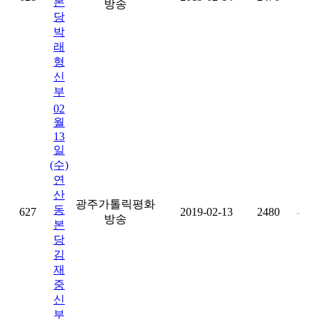
본
방송
당
박
래
형
신
부
02
월
13
일
(수)
연
산
광주가톨릭평화
동
627
2019-02-13
2480
-
방송
본
당
김
재
중
신
부