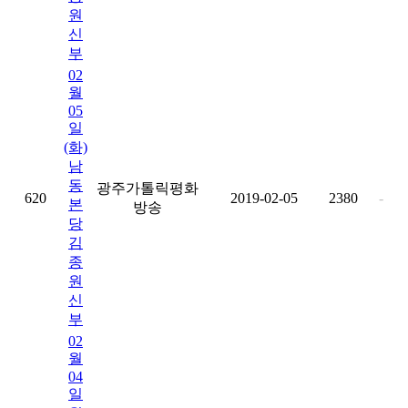
원
신
부
02
월
05
일
(화)
남
동
광주가톨릭평화
620
2019-02-05
2380
-
본
방송
당
김
종
원
신
부
02
월
04
일