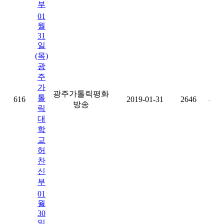
부
01
월
31
일
(목)
광
주
가
광주가톨릭평화
톨
616
2019-01-31
2646
-
방송
릭
대
학
교
허
찬
신
부
01
월
30
일