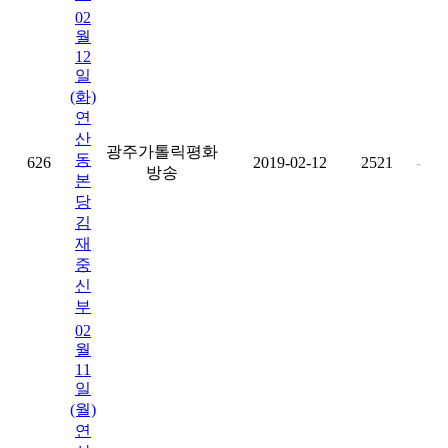
02
월
12
일
(화)
연
산
광주가톨릭평화
동
626
2019-02-12
2521
-
방송
본
당
김
재
중
신
부
02
월
11
일
(월)
연