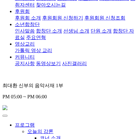
취자센터
찾아오시는길
후원회
후원회 소개
후원회원 신청하기
후원회원 신청조회
소년합창단
인사말씀
합창단 소개
선생님 소개
단원 소개
합창단 자
료실
주요연혁
영상교리
가톨릭 영상 교리
커뮤니티
공지사항
동영상보기
사진갤러리
최대환 신부의 음악서재 1부
PM 05:00 ~ PM 06:00
프로그램
오늘의 강론
코너 소개