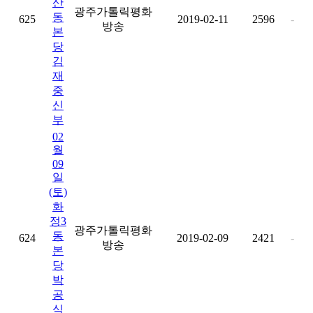
산
광주가톨릭평화
동
625
2019-02-11
2596
-
방송
본
당
김
재
중
신
부
02
월
09
일
(토)
화
정3
광주가톨릭평화
동
624
2019-02-09
2421
-
방송
본
당
박
공
식