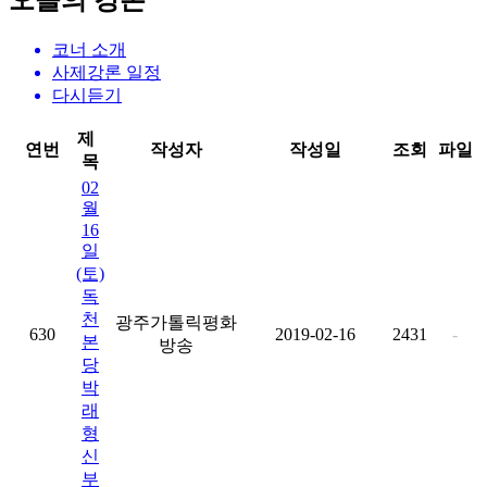
오늘의 강론
코너 소개
사제강론 일정
다시듣기
제
연번
작성자
작성일
조회
파일
목
02
월
16
일
(토)
독
천
광주가톨릭평화
630
2019-02-16
2431
-
본
방송
당
박
래
형
신
부