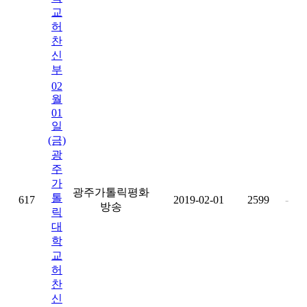
교
허
찬
신
부
02
월
01
일
(금)
광
주
가
광주가톨릭평화
톨
617
2019-02-01
2599
-
방송
릭
대
학
교
허
찬
신