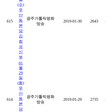
(수)
우
산
광주가톨릭평화
동
615
2019-01-30
2643
-
방송
본
당
김
희
성
신
부
01
월
29
일
(화)
우
산
광주가톨릭평화
동
614
2019-01-29
2735
-
방송
본
당