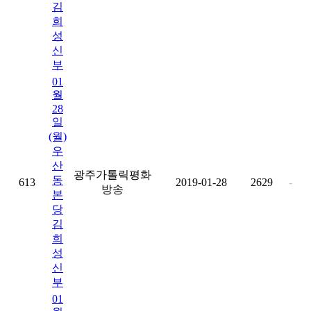
김
희
성
신
부
01
월
28
일
(월)
우
산
광주가톨릭평화
동
613
2019-01-28
2629
-
방송
본
당
김
희
성
신
부
01