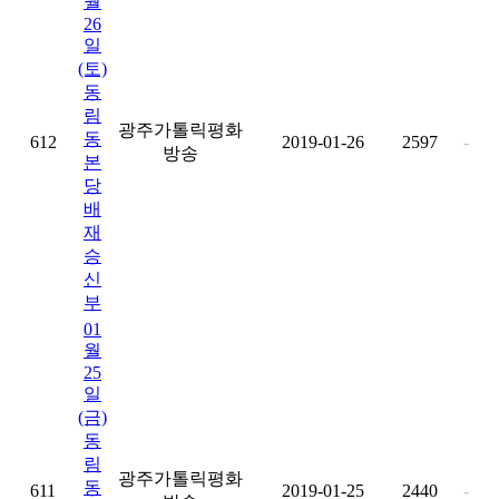
월
26
일
(토)
동
림
광주가톨릭평화
동
612
2019-01-26
2597
-
방송
본
당
배
재
승
신
부
01
월
25
일
(금)
동
림
광주가톨릭평화
동
611
2019-01-25
2440
-