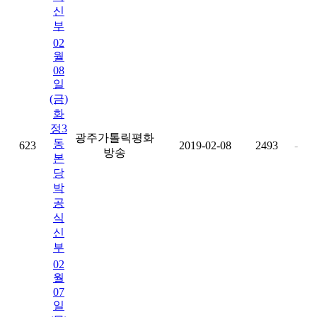
신
부
02
월
08
일
(금)
화
정3
광주가톨릭평화
동
623
2019-02-08
2493
-
방송
본
당
박
공
식
신
부
02
월
07
일