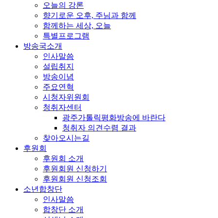
오늘의 강론
향기로운 오후, 주님과 함께
함께하는 세상, 오늘
특별프로그램
방송국소개
인사말씀
설립취지
방송이념
주요연혁
시청자위원회
청취자센터
광주가톨릭평화방송에 바란다
청취자 의견수렴 결과
찾아오시는길
후원회
후원회 소개
후원회원 신청하기
후원회원 신청조회
소년합창단
인사말씀
합창단 소개