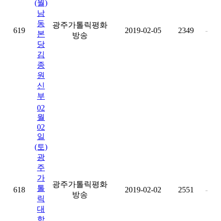
(월)
남
동
광주가톨릭평화
619
2019-02-05
2349
-
본
방송
당
김
종
원
신
부
02
월
02
일
(토)
광
주
가
광주가톨릭평화
톨
618
2019-02-02
2551
-
방송
릭
대
학