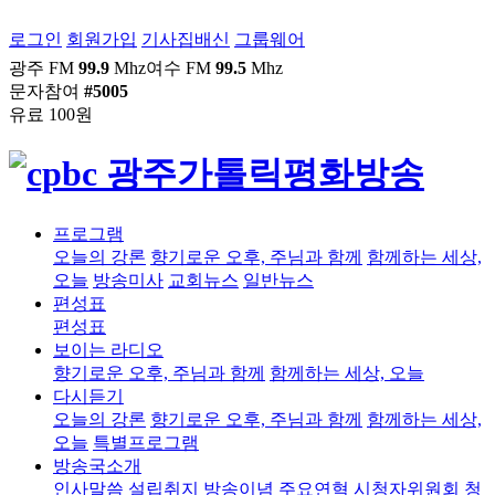
로그인
회원가입
기사집배신
그룹웨어
광주 FM
99.9
Mhz
여수 FM
99.5
Mhz
문자참여
#5005
유료 100원
프로그램
오늘의 강론
향기로운 오후, 주님과 함께
함께하는 세상,
오늘
방송미사
교회뉴스
일반뉴스
편성표
편성표
보이는 라디오
향기로운 오후, 주님과 함께
함께하는 세상, 오늘
다시듣기
오늘의 강론
향기로운 오후, 주님과 함께
함께하는 세상,
오늘
특별프로그램
방송국소개
인사말씀
설립취지
방송이념
주요연혁
시청자위원회
청