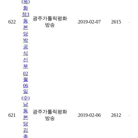
(목)
화
정3
광주가톨릭평화
동
622
2019-02-07
2615
-
방송
본
당
박
공
식
신
부
02
월
06
일
(수)
남
동
광주가톨릭평화
621
2019-02-06
2612
-
본
방송
당
김
종