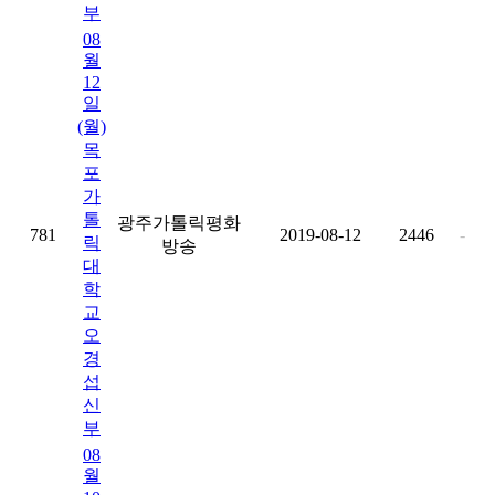
부
08
월
12
일
(월)
목
포
가
톨
광주가톨릭평화
781
2019-08-12
2446
-
릭
방송
대
학
교
오
경
섭
신
부
08
월