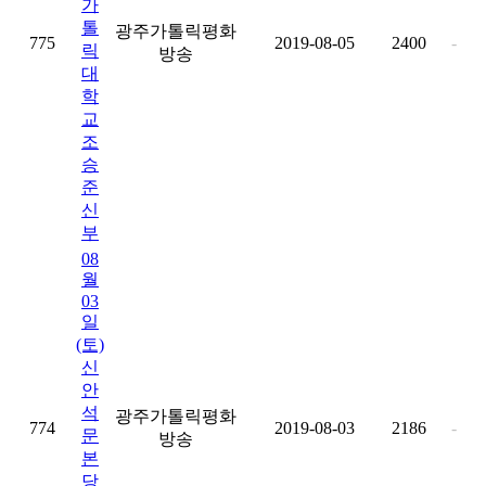
가
톨
광주가톨릭평화
775
2019-08-05
2400
-
릭
방송
대
학
교
조
승
준
신
부
08
월
03
일
(토)
신
안
석
광주가톨릭평화
774
2019-08-03
2186
-
문
방송
본
당