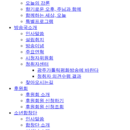
오늘의 강론
향기로운 오후, 주님과 함께
함께하는 세상, 오늘
특별프로그램
방송국소개
인사말씀
설립취지
방송이념
주요연혁
시청자위원회
청취자센터
광주가톨릭평화방송에 바란다
청취자 의견수렴 결과
찾아오시는길
후원회
후원회 소개
후원회원 신청하기
후원회원 신청조회
소년합창단
인사말씀
합창단 소개