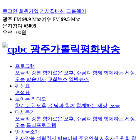
로그인
회원가입
기사집배신
그룹웨어
광주 FM
99.9
Mhz
여수 FM
99.5
Mhz
문자참여
#5005
유료 100원
프로그램
오늘의 강론
향기로운 오후, 주님과 함께
함께하는 세상,
오늘
방송미사
교회뉴스
일반뉴스
편성표
편성표
보이는 라디오
향기로운 오후, 주님과 함께
함께하는 세상, 오늘
다시듣기
오늘의 강론
향기로운 오후, 주님과 함께
함께하는 세상,
오늘
특별프로그램
방송국소개
인사말씀
설립취지
방송이념
주요연혁
시청자위원회
청