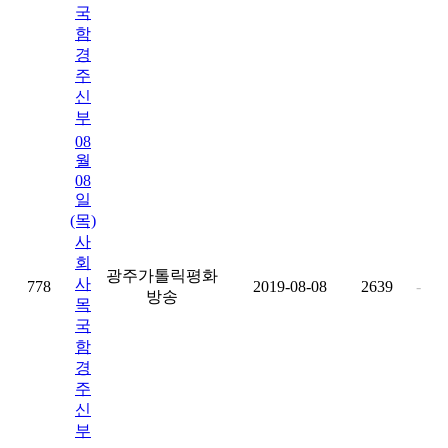
국
함
경
주
신
부
08
월
08
일
(목)
사
회
광주가톨릭평화
사
778
2019-08-08
2639
-
방송
목
국
함
경
주
신
부