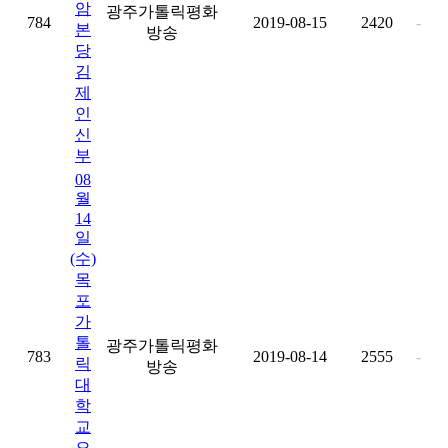
암
광주가톨릭평화
784
2019-08-15
2420
-
본
방송
당
김
제
인
신
부
08
월
14
일
(수)
목
포
가
톨
광주가톨릭평화
783
2019-08-14
2555
-
릭
방송
대
학
교
오