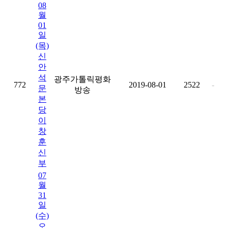
08
월
01
일
(목)
신
안
석
광주가톨릭평화
772
2019-08-01
2522
-
문
방송
본
당
이
창
훈
신
부
07
월
31
일
(수)
오