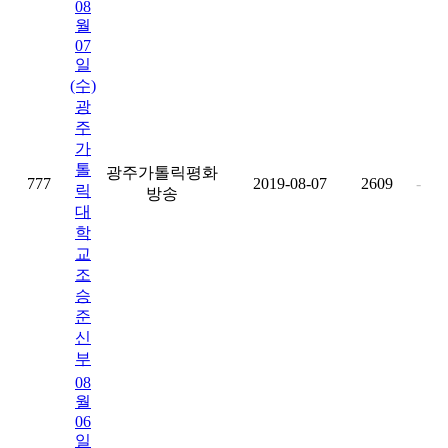
08
월
07
일
(수)
광
주
가
톨
광주가톨릭평화
777
2019-08-07
2609
-
릭
방송
대
학
교
조
승
준
신
부
08
월
06
일