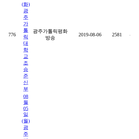
(화)
광
주
가
톨
광주가톨릭평화
776
2019-08-06
2581
-
릭
방송
대
학
교
조
승
준
신
부
08
월
05
일
(월)
광
주