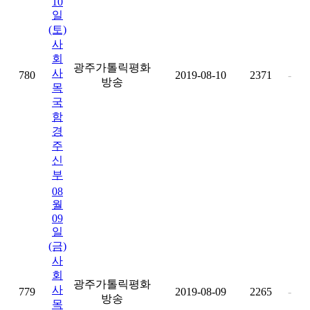
10
일
(토)
사
회
광주가톨릭평화
사
780
2019-08-10
2371
-
방송
목
국
함
경
주
신
부
08
월
09
일
(금)
사
회
광주가톨릭평화
사
779
2019-08-09
2265
-
방송
목