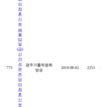
이
창
훈
신
부
08
월
02
일
(금)
신
안
석
광주가톨릭평화
773
2019-08-02
2253
-
문
방송
본
당
이
창
훈
신
부