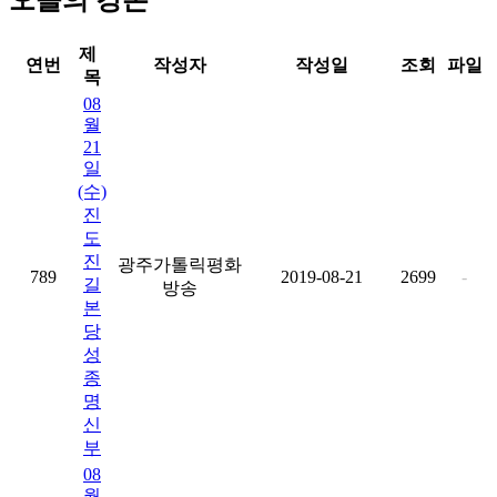
오늘의 강론
제
연번
작성자
작성일
조회
파일
목
08
월
21
일
(수)
진
도
진
광주가톨릭평화
789
2019-08-21
2699
-
길
방송
본
당
성
종
명
신
부
08
월