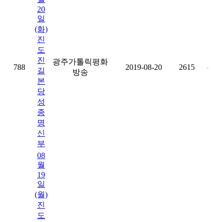
20
일
(화)
진
도
진
광주가톨릭평화
788
2019-08-20
2615
-
길
방송
본
당
성
종
명
신
부
08
월
19
일
(월)
진
도