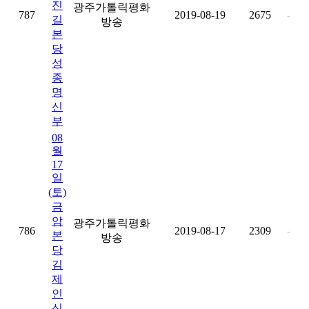
진
광주가톨릭평화
787
2019-08-19
2675
-
길
방송
본
당
성
종
명
신
부
08
월
17
일
(토)
금
암
광주가톨릭평화
786
2019-08-17
2309
-
본
방송
당
김
제
인
신