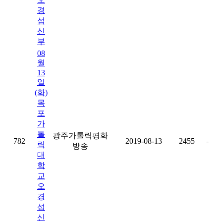
경
섭
신
부
08
월
13
일
(화)
목
포
가
톨
광주가톨릭평화
782
2019-08-13
2455
-
릭
방송
대
학
교
오
경
섭
신