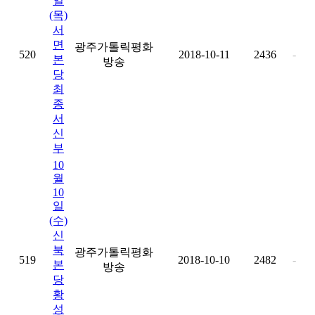
일
(목)
서
면
광주가톨릭평화
520
2018-10-11
2436
-
본
방송
당
최
종
서
신
부
10
월
10
일
(수)
신
북
광주가톨릭평화
519
2018-10-10
2482
-
본
방송
당
황
성