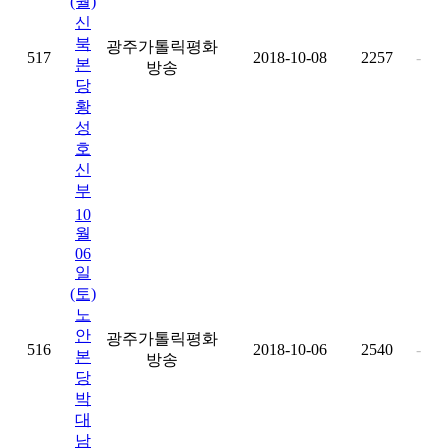
(월)
신
북
광주가톨릭평화
517
2018-10-08
2257
-
본
방송
당
황
성
호
신
부
10
월
06
일
(토)
노
안
광주가톨릭평화
516
2018-10-06
2540
-
본
방송
당
박
대
남