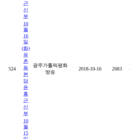
근
신
부
10
월
16
일
(화)
유
촌
광주가톨릭평화
동
524
2018-10-16
2683
-
방송
본
당
윤
홍
근
신
부
10
월
15
일