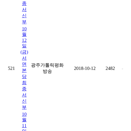
종
서
신
부
10
월
12
일
(금)
서
면
광주가톨릭평화
521
2018-10-12
2482
-
본
방송
당
최
종
서
신
부
10
월
11