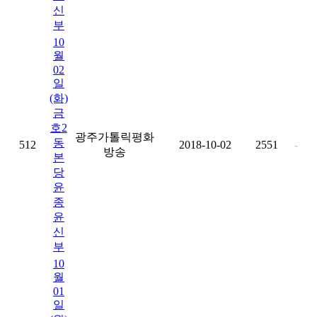
신
부
10
월
02
일
(화)
금
호2
광주가톨릭평화
동
512
2018-10-02
2551
-
방송
본
당
윤
종
윤
신
부
10
월
01
일