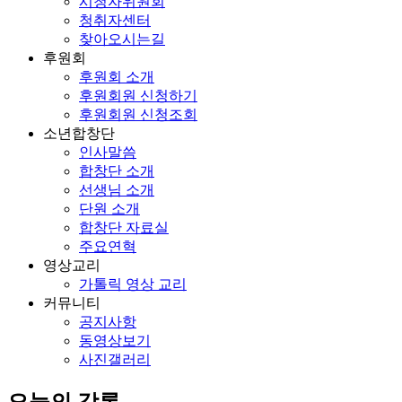
시청자위원회
청취자센터
찾아오시는길
후원회
후원회 소개
후원회원 신청하기
후원회원 신청조회
소년합창단
인사말씀
합창단 소개
선생님 소개
단원 소개
합창단 자료실
주요연혁
영상교리
가톨릭 영상 교리
커뮤니티
공지사항
동영상보기
사진갤러리