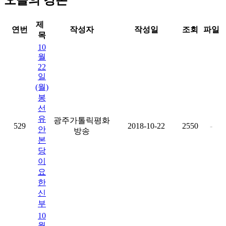
오늘의 강론
제
연번
작성자
작성일
조회
파일
목
10
월
22
일
(월)
봉
선
유
광주가톨릭평화
529
2018-10-22
2550
-
안
방송
본
당
이
요
한
신
부
10
월