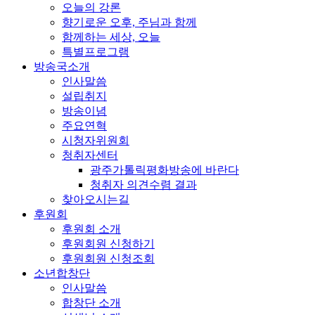
오늘의 강론
향기로운 오후, 주님과 함께
함께하는 세상, 오늘
특별프로그램
방송국소개
인사말씀
설립취지
방송이념
주요연혁
시청자위원회
청취자센터
광주가톨릭평화방송에 바란다
청취자 의견수렴 결과
찾아오시는길
후원회
후원회 소개
후원회원 신청하기
후원회원 신청조회
소년합창단
인사말씀
합창단 소개