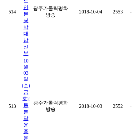
노
안
광주가톨릭평화
514
2018-10-04
2553
-
본
방송
당
박
대
남
신
부
10
월
03
일
(수)
금
호2
광주가톨릭평화
동
513
2018-10-03
2552
-
방송
본
당
윤
종
윤