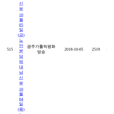
신
부
10
월
05
일
(금)
노
안
광주가톨릭평화
515
2018-10-05
2519
-
본
방송
당
박
대
남
신
부
10
월
04
일
(목)