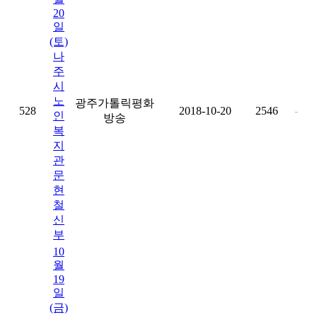
20
일
(토)
나
주
시
노
광주가톨릭평화
528
2018-10-20
2546
-
인
방송
복
지
관
문
현
철
신
부
10
월
19
일
(금)