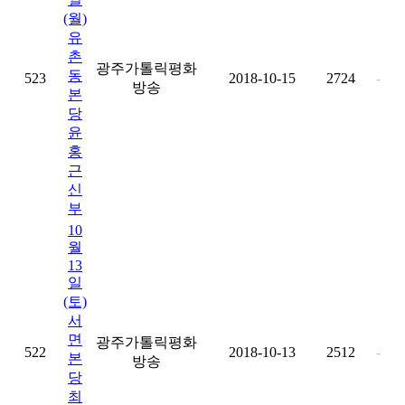
(월)
유
촌
광주가톨릭평화
동
523
2018-10-15
2724
-
방송
본
당
윤
홍
근
신
부
10
월
13
일
(토)
서
면
광주가톨릭평화
522
2018-10-13
2512
-
본
방송
당
최