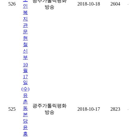
광주가톨릭평화
526
2018-10-18
2604
-
인
방송
복
지
관
문
현
철
신
부
10
월
17
일
(수)
유
촌
광주가톨릭평화
동
525
2018-10-17
2823
-
방송
본
당
윤
홍