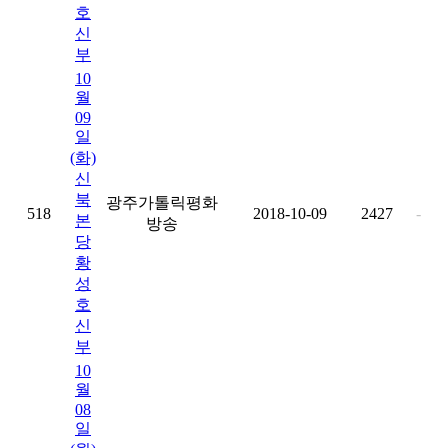
호
신
부
10
월
09
일
(화)
신
북
광주가톨릭평화
518
2018-10-09
2427
-
본
방송
당
황
성
호
신
부
10
월
08
일