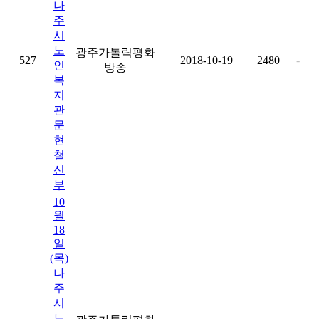
나
주
시
노
광주가톨릭평화
527
2018-10-19
2480
-
인
방송
복
지
관
문
현
철
신
부
10
월
18
일
(목)
나
주
시
노