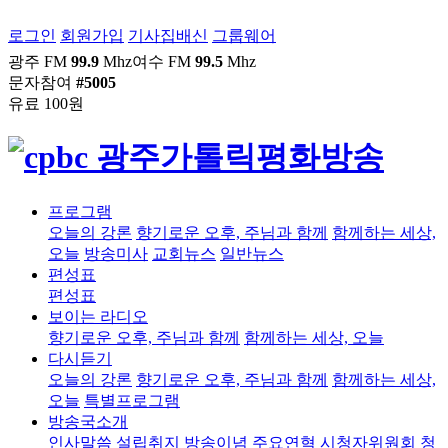
로그인
회원가입
기사집배신
그룹웨어
광주 FM
99.9
Mhz
여수 FM
99.5
Mhz
문자참여
#5005
유료 100원
프로그램
오늘의 강론
향기로운 오후, 주님과 함께
함께하는 세상,
오늘
방송미사
교회뉴스
일반뉴스
편성표
편성표
보이는 라디오
향기로운 오후, 주님과 함께
함께하는 세상, 오늘
다시듣기
오늘의 강론
향기로운 오후, 주님과 함께
함께하는 세상,
오늘
특별프로그램
방송국소개
인사말씀
설립취지
방송이념
주요연혁
시청자위원회
청