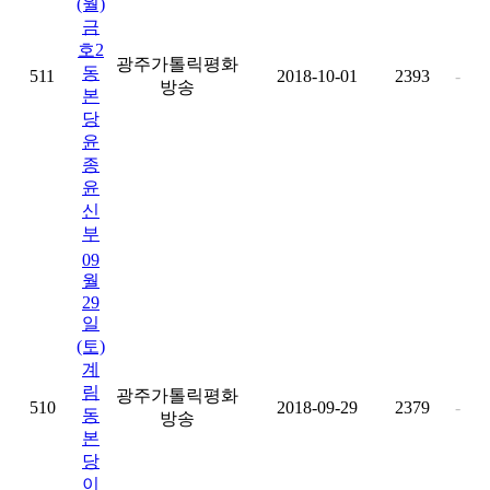
(월)
금
호2
광주가톨릭평화
동
511
2018-10-01
2393
-
방송
본
당
윤
종
윤
신
부
09
월
29
일
(토)
계
림
광주가톨릭평화
510
2018-09-29
2379
-
동
방송
본
당
이