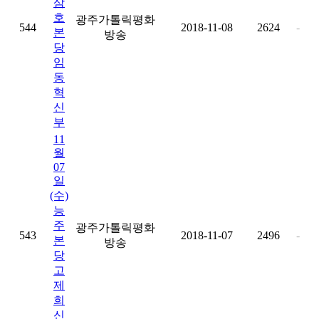
삼
호
광주가톨릭평화
544
2018-11-08
2624
-
본
방송
당
임
동
혁
신
부
11
월
07
일
(수)
능
주
광주가톨릭평화
543
2018-11-07
2496
-
본
방송
당
고
제
희
신