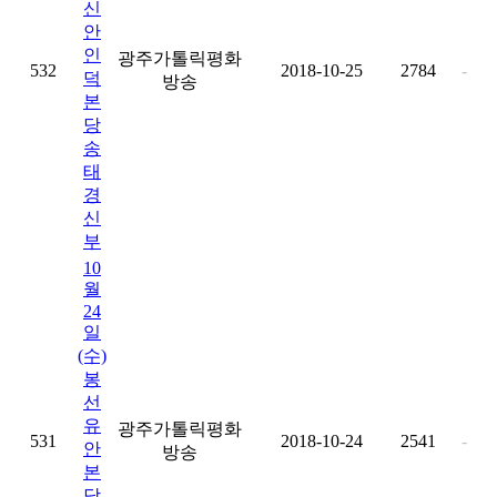
신
안
인
광주가톨릭평화
532
2018-10-25
2784
-
덕
방송
본
당
송
태
경
신
부
10
월
24
일
(수)
봉
선
유
광주가톨릭평화
531
2018-10-24
2541
-
안
방송
본
당