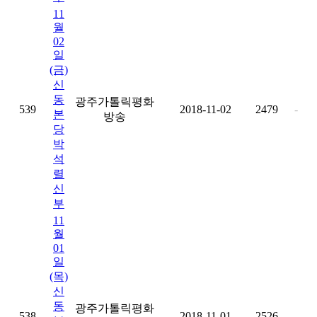
11
월
02
일
(금)
신
동
광주가톨릭평화
539
2018-11-02
2479
-
본
방송
당
박
석
렬
신
부
11
월
01
일
(목)
신
동
광주가톨릭평화
538
2018-11-01
2526
-