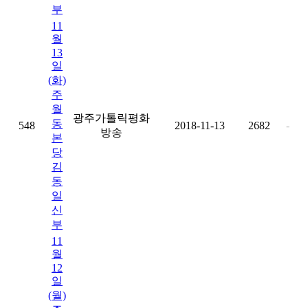
부
11
월
13
일
(화)
주
월
광주가톨릭평화
동
548
2018-11-13
2682
-
방송
본
당
김
동
일
신
부
11
월
12
일
(월)