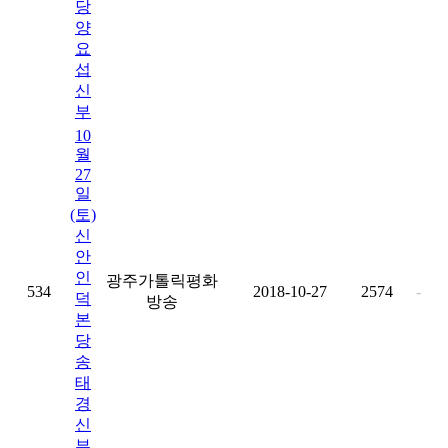
당
양
요
섭
신
부
10
월
27
일
(토)
신
안
인
광주가톨릭평화
534
2018-10-27
2574
-
덕
방송
본
당
송
태
경
신
부