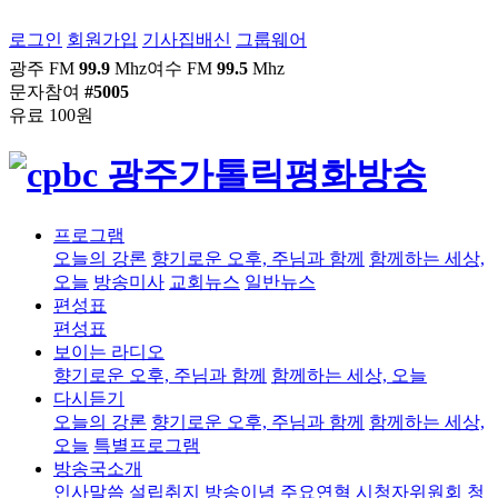
로그인
회원가입
기사집배신
그룹웨어
광주 FM
99.9
Mhz
여수 FM
99.5
Mhz
문자참여
#5005
유료 100원
프로그램
오늘의 강론
향기로운 오후, 주님과 함께
함께하는 세상,
오늘
방송미사
교회뉴스
일반뉴스
편성표
편성표
보이는 라디오
향기로운 오후, 주님과 함께
함께하는 세상, 오늘
다시듣기
오늘의 강론
향기로운 오후, 주님과 함께
함께하는 세상,
오늘
특별프로그램
방송국소개
인사말씀
설립취지
방송이념
주요연혁
시청자위원회
청