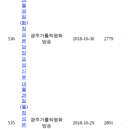
월
30
일
(화)
장
성
광주가톨릭평화
536
2018-10-30
2779
-
본
방송
당
양
요
섭
신
부
10
월
29
일
(월)
장
성
광주가톨릭평화
535
2018-10-29
2801
-
본
방송