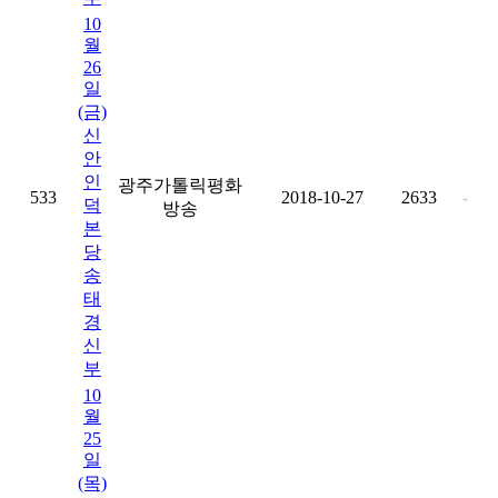
10
월
26
일
(금)
신
안
인
광주가톨릭평화
533
2018-10-27
2633
-
덕
방송
본
당
송
태
경
신
부
10
월
25
일
(목)