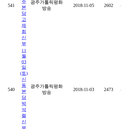
주
광주가톨릭평화
541
2018-11-05
2602
-
본
방송
당
고
제
희
신
부
11
월
03
일
(토)
신
동
광주가톨릭평화
540
2018-11-03
2473
-
본
방송
당
박
석
렬
신
부