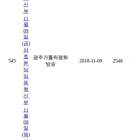
신
부
11
월
09
일
(금)
삼
호
광주가톨릭평화
545
2018-11-09
2546
-
본
방송
당
임
동
혁
신
부
11
월
08
일
(목)