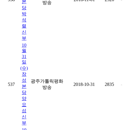
본
방송
당
박
석
렬
신
부
10
월
31
일
(수)
장
성
광주가톨릭평화
537
2018-10-31
2835
-
본
방송
당
양
요
섭
신
부
10