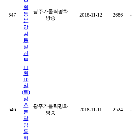
주
월
광주가톨릭평화
동
547
2018-11-12
2686
-
방송
본
당
김
동
일
신
부
11
월
10
일
(토)
삼
호
광주가톨릭평화
546
2018-11-11
2524
-
본
방송
당
임
동
혁