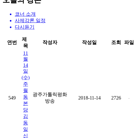
오늘의 강론
코너 소개
사제강론 일정
다시듣기
제
연번
작성자
작성일
조회
파일
목
11
월
14
일
(수)
주
월
광주가톨릭평화
동
549
2018-11-14
2726
-
방송
본
당
김
동
일
신