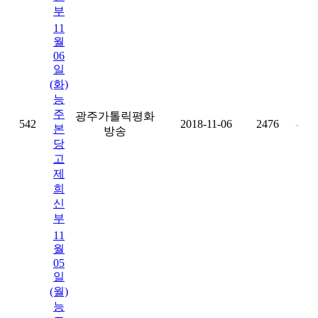
부
11
월
06
일
(화)
능
주
광주가톨릭평화
542
2018-11-06
2476
-
본
방송
당
고
제
희
신
부
11
월
05
일
(월)
능