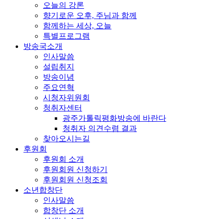
오늘의 강론
향기로운 오후, 주님과 함께
함께하는 세상, 오늘
특별프로그램
방송국소개
인사말씀
설립취지
방송이념
주요연혁
시청자위원회
청취자센터
광주가톨릭평화방송에 바란다
청취자 의견수렴 결과
찾아오시는길
후원회
후원회 소개
후원회원 신청하기
후원회원 신청조회
소년합창단
인사말씀
합창단 소개