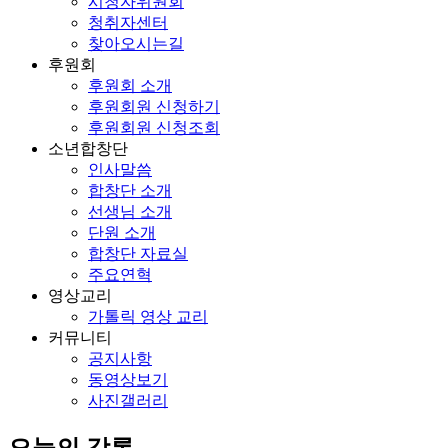
시청자위원회
청취자센터
찾아오시는길
후원회
후원회 소개
후원회원 신청하기
후원회원 신청조회
소년합창단
인사말씀
합창단 소개
선생님 소개
단원 소개
합창단 자료실
주요연혁
영상교리
가톨릭 영상 교리
커뮤니티
공지사항
동영상보기
사진갤러리