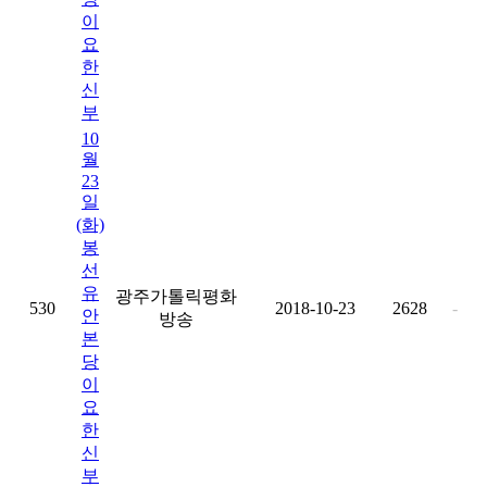
이
요
한
신
부
10
월
23
일
(화)
봉
선
유
광주가톨릭평화
530
2018-10-23
2628
-
안
방송
본
당
이
요
한
신
부